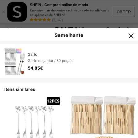
SHEIN - Compras online de moda
×
Encontre mais descontos exclusivos e ofertas adicionais
OBTER
no aplicativo da SHEIN!
(5,142)
Semelhante
Garfo
Garfo de jantar / 80 peças
54,85€
Itens similares