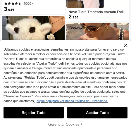
ento de alimentos em PP, com tamp
(1000+)
a, colher e pega de silicone, taça de
3
pequeno-almoço, marmita, taça de
,64€
Nova Tiara Trançada Vazada Estilo
aveia para marmita, recipiente de al
2
Coreano, Elástico para Cabelo, Pres
,95€
imentos à prova de fugas, para cas
ilha para Franja, Acessórios para Ca
a, escola, escritório, viagens, regres
belo, Acessórios para Cabelo Femin
so às aulas, piqueniques ao ar livre
ino, Ferramenta de Penteado, Produ
to de Beleza, Acessórios para Cabe
lo Encaracolado Feminino, Caracóis
sem Calor, Acessórios para Cabelo,
Presilha para Cabelo, Estético
Utilizamos cookies e tecnologias semelhantes em nosso site para fornecer o serviço
solicitado e oferecer a melhor experiência de site possível. Você pode "Rejeitar Tudo",
"Aceitar Tudo" ou definir sua preferência de cookie a qualquer momento de sua
escolha. Ao selecionar "Aceitar Tudo", definiremos todos os cookies opcionais, que nos
ajudam a analisar o tráfego, oferecer funcionalidade aprimorada e personalizar o
conteúdo e os anúncios para complementar sua experiência de compra com a SHEIN.
Ao selecionar "Rejeitar Tudo", você permite o uso de cookies estritamente necessários
Brinquedo de Peluche Fofo de Vaca
que fazem nosso site funcionar. Você pode desativá-los alterando as configurações do
das Terras Altas, Boneco de Peluch
seu navegador, mas isso pode afetar o funcionamento do site. Para saber mais sobre
#1 Mais Vendido
em Poliéster Peluches e brinquedos de peluche para
e Macio e Fofo de Vaca Branca, Al
14
os cookies que usamos e ajustar suas configurações de cookies opcionais, selecione
,73€
-1%
14,88€
mofada de Peluche Kawaii de Beze
"Gerenciar Cookies". Para obter mais informações sobre como processamos os
rro com Bochechas Rosadas, Prese
dados que coletamos,
clique aqui para ver nossa Política de Privacidade.
nte Perfeito para Raparigas, Crianç
7
as, Aniversário, Dia dos Namorados,
Decoração para Casa, Estético
#Cintura alta de verão
Rejeitar Tudo
Aceitar Tudo
Bonvoyette Conjunto
EU Warehouse
14
de biquíni feminino primavera/verão
,54€
-2%
14,84€
Gerenciar Cookies
castanho em malha jacquard com c
Loja
Categoria
Tendências
Carrinho
Mim
oncha, borda ondulada, um ombro,