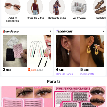
Joias e
Partes de Cima
Roupa de praia
Lar e Casa
Sapatos
acessórios
2
3
4
5
,96
€
,35
€
,14
€
,23
€
3,38€
#Chá de Panela
#Glamoratti
Para ti