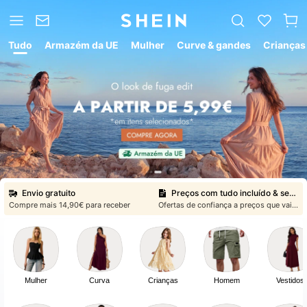
Tudo
Armazém da UE
Mulher
Curve & gandes
Crianças
#SHEINBackToSchool
ECONOMIZE EM MAIS DE 1
MILHÃO DE PRODUTOS
MAIS VENDIDOS
POUPE AGORA
5
20
,00
€
,72
€
Direito de resolução/devoluções
Veja mais
Envio gratuito
Preços com tudo incluído & sem surpresas
Compre mais ⁦14,90€⁩ para receber
Ofertas de confiança a preços que vai adorar
Direito de resolução/devoluções
Veja mais
Preços com tudo incluído & sem surpresas
Ofertas de confiança a preços que vai adorar
Mulher
Curva
Crianças
Homem
Vestidos