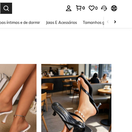
0
0
ar. Press Enter to select.
as íntimas e de dormir
Joias E Acessórios
Tamanhos grandes
Sapa