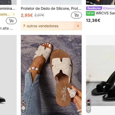
 para viagens, férias, Dia das Mães e estilo bailarina.
Protetor de Dedo de Silicone, Protetor de Dedo Anti-Fricção, Protetor de Tornozelo Ultra-Fino, Protetor de Dedo, Acessórios para Sapatos para Mulheres e Homens
#Glamour 
WRCVS Sandálias femininas de verão bege, chinelos rasos com estampa arco-íris, chinelos de d
NEW
em Fivela Apartamentos Femininos
2,95€
2,97€
12,36€
7
outros vendedores
Clientes recorrentes com alta taxa de retorno
32
5