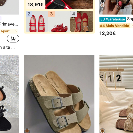
18,91€
6
2
3
4
Sapatilhas vazadas de ver
EU Warehouse
os para Uso Diário e Festa, Férias de Primavera, Convidada de Casamento
#4 Mais Vendido
em Simples Apartamentos Femininos
12,20€
Clientes recorrentes com alta taxa de retorno