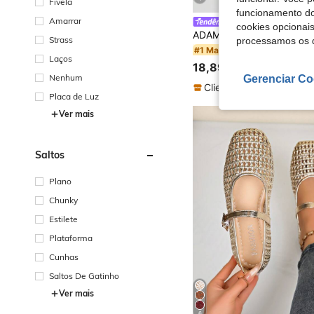
Fivela
funcionamento do
Amarrar
ADAMUMU shoes
cookies opcionai
Strass
processamos os 
#1 Mais Vendido
Laços
18,89€
Nenhum
Gerenciar Co
Placa de Luz
Ver mais
Saltos
Plano
Chunky
Estilete
Plataforma
Cunhas
Saltos De Gatinho
Ver mais
6