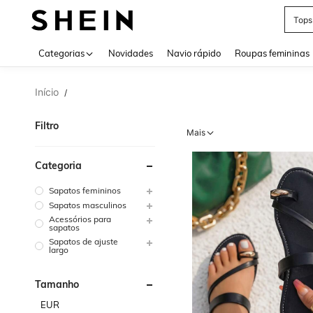
Tops
Use up 
Categorias
Novidades
Navio rápido
Roupas femininas
Início
/
Filtro
Mais
Categoria
Sapatos femininos
Sapatos masculinos
Acessórios para
sapatos
Sapatos de ajuste
largo
Tamanho
EUR