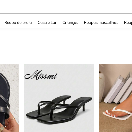
and down arrow keys to navigate search Buscas recentes and Pesquisar e Encontr
Roupa de praia
Casa e Lar
Crianças
Roupas masculinas
Roup