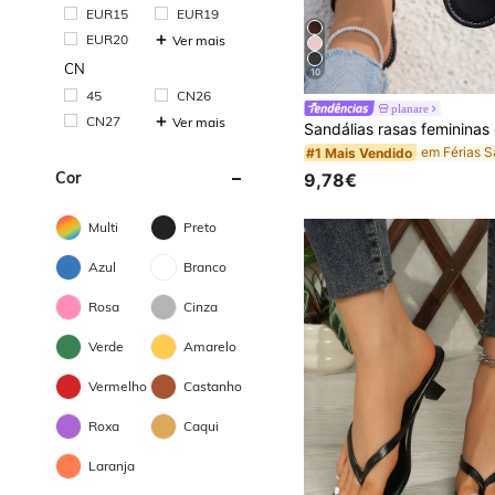
EUR15
EUR19
EUR20
Ver mais
CN
10
45
CN26
planare
CN27
Ver mais
#1 Mais Vendido
Cor
9,78€
Multi
Preto
Azul
Branco
Rosa
Cinza
Verde
Amarelo
Vermelho
Castanho
Roxa
Caqui
Laranja