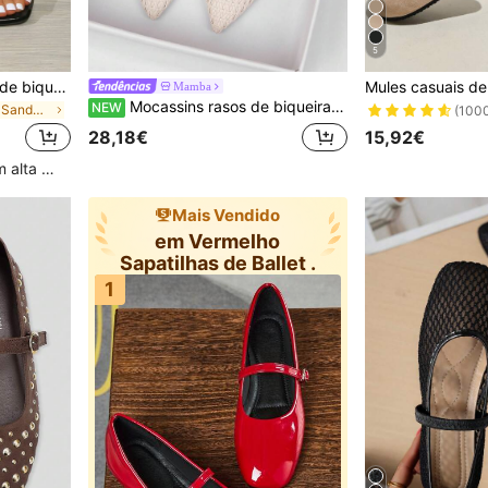
5
Sandálias rasas femininas de biqueira quadrada com tira larga, sandálias slip-on de tira fina com salto kitten, estilo versátil
Mamba
Mocassins rasos de biqueira pontiaguda para mulher, decote baixo, novo estilo Primavera/Verão 2026, mocassins de condução, para uso exterior, sapatos de escritório, sola macia casual, estilo britânico, sapatos de mulher plus size 41-43
NEW
em Planície Sandálias De Salto Feminino
(100
15,92€
28,18€
Clientes recorrentes com alta taxa de retorno
Mais Vendido
em Vermelho
Sapatilhas de Ballet .
1