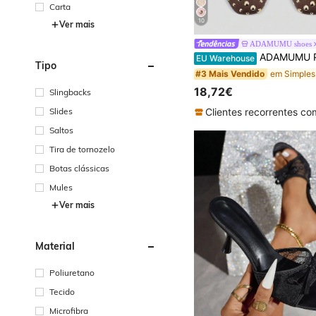
Carta
10
Ver mais
ADAMUMU shoes
ADAMUMU Primavera/Verão Novos Sapatos Rasos de Senhora de Moda de Alta Gama Confortáveis com Lantejoulas, Adequad
EU Warehouse
Tipo
#3 Mais Vendido
18,72€
Slingbacks
Slides
Saltos
Tira de tornozelo
Botas clássicas
Mules
Ver mais
Material
Poliuretano
Tecido
Microfibra