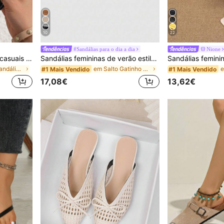
10
22
#Sandálias para o dia a dia
Nione
Sandálias rasas femininas casuais de verão na moda, slip-on, biqueira redonda, com decoração dourada, sandálias rasas elegantes para senhora, sandálias rasas pretas femininas, chinelos
Sandálias femininas de verão estilo francês, novas, com tira entre os dedos, salto fino alto, tira traseira, salto kitten, chinelos tipo slide
em Férias Sandálias Flat Femininas
em Salto Gatinho Sandálias com talão para mulheres
#1 Mais Vendido
#1 Mais Vendido
17,08€
13,62€