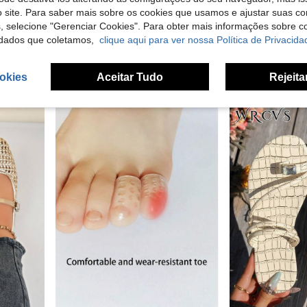
 site. Para saber mais sobre os cookies que usamos e ajustar suas co
Louis Elegant Shoes
Sleekvi
s, selecione "Gerenciar Cookies". Para obter mais informações sobre 
ADAMUMU Sapatos de Balé Mary Jane Femininos Oversized de Moda, Feitos à Mão em PU Trançado de Alta Qualidade, com Tira Única e Fivela de Metal, Design Trançado Respirável, Sola Reta Confortável, Sapatos Casuais para Deslocações Diárias / Férias, Chiques e Elegantes
Sandálias rasas casuais de verão para mulher, com fivela metálica decorativa e biqueira aberta, palmilha de camurça com suporte de arco, mule feminino, adequadas para rua, compras, viagens, festas, escritório e outras ocasiões, sandálias bege para mulher, combinam com qualquer roupa, sandálias de verão para mulher
Sleekvia Chinelos rasos confortáveis para sen
NEW
dados que coletamos,
clique aqui para ver nossa Política de Privacida
em Fivela de metal Apartamentos Femininos
16,00€
18,48€
okies
Aceitar Tudo
Rejeita
Clientes recorrentes com alta taxa de retorno