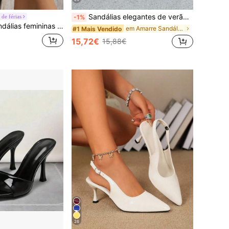
Sandálias elegantes de verão em camurça sintética com tiras cruzadas, salto baixo largo e tira no tornozelo, saltos grossos
de férias
-1%
edo sexy para festa, sandálias com tira entre os dedos, sandálias de férias estilo boémio, sapatos de exterior com corte a laser estampado
em Amarre Sandálias Femininas
#1 Mais Vendido
15,72€
15,88€
26