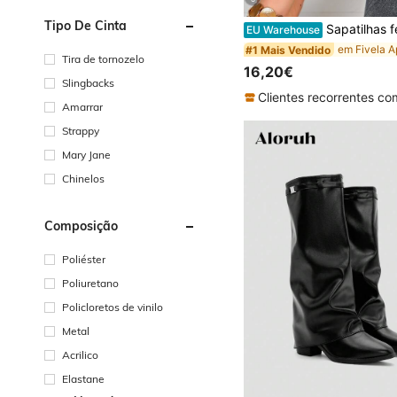
Tipo De Cinta
Sapatilhas femininas da moda para o verão, com design vazado e fivela, confortáveis e ideais
EU Warehouse
#1 Mais Vendido
Tira de tornozelo
16,20€
Slingbacks
Amarrar
Strappy
Mary Jane
Chinelos
Composição
Poliéster
Poliuretano
Policloretos de vinilo
Metal
Acrilico
Elastane