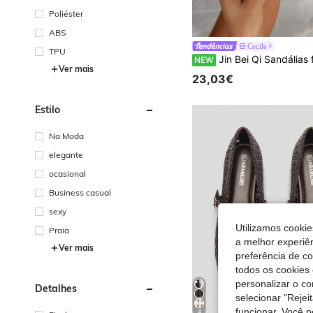
Poliéster
ABS
Cecile
TPU
Jin Bei Qi Sandálias femininas de salto alto, adequadas para todas as estações, festas noturnas, atividades ao ar livre, eventos sofisticados e elegantes, bico redondo, Pu sensual, estampa floral em tela, detalhe de laço, modelo mule, material de alta q
NEW
Ver mais
23,03€
Estilo
Na Moda
elegante
ocasional
Business casual
sexy
Utilizamos cookie
Praia
a melhor experiên
Ver mais
preferência de c
todos os cookies 
personalizar o c
Detalhes
selecionar "Rejei
funcionar. Você 
4