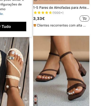
nfigurações de
1-5 Pares de Almofadas para Antepé de Sapatos de Salto Alto em Pele, Macias e Absorventes, Invisíveis, Antiderrapantes e Autocolantes, Unissexo
a
como
hora, resistentes ao desgaste, versáteis, com metal, para exterior
(1000+)
de.
3,33€
Clientes recorrentes com alta taxa de retorno
r Tudo
25