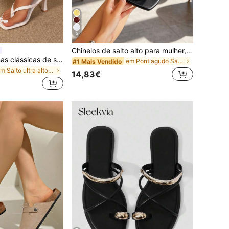
5
Chinelos de salto alto para mulher, design de biqueira quadrada, sandálias de dedo com salto fino para o verão
Sandálias femininas clássicas de salto alto com tira entre os dedos, blocos de cor, estilo fada de verão, salto agulha, chinelos com tira entre os dedos, sandálias com tira cruzada, sapatos femininos de moda para praia e férias, escritório, casa, exterior, design de bico quadrado, chique e elegante, noite de encontro
em Pontiagudo Sandálias com talão para mulheres
#1 Mais Vendido
em Salto ultra alto&Salto alto Sandálias De Salto
14,83€