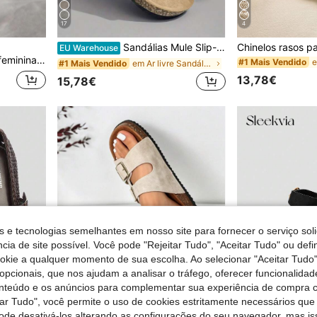
17
4
Sandálias Mule Slip-On de Verão para Mulher, Vintage, Sola Macia, Palmilha Confortável, para Praia, Caminhadas e Exterior, Sapatos Slides Unissexo para Casal, para Homem
EU Warehouse
ualidade, sapatos pretos luxuosos e sensuais, sandálias elegantes, salto alto casual, sapatos mule.
#1 Mais Vendido
em Ar livre Sandálias Masculinas
#1 Mais Vendido
13,78€
15,78€
s e tecnologias semelhantes em nosso site para fornecer o serviço soli
cia de site possível. Você pode "Rejeitar Tudo", "Aceitar Tudo" ou defi
ookie a qualquer momento de sua escolha. Ao selecionar "Aceitar Tudo"
opcionais, que nos ajudam a analisar o tráfego, oferecer funcionalida
onteúdo e os anúncios para complementar sua experiência de compra
tar Tudo", você permite o uso de cookies estritamente necessários que
pode desativá-los alterando as configurações do seu navegador, mas is
9