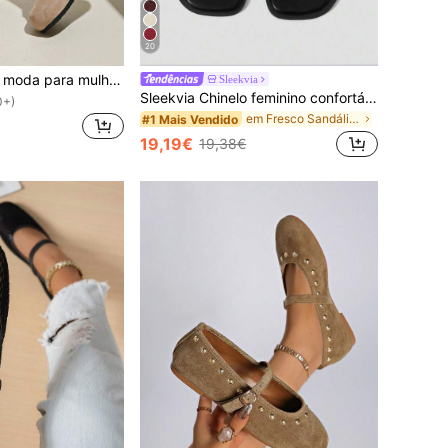
20
Mules casuais de moda para mulher, primavera, biqueira redonda, sola grossa, confortáveis, slip-on, conforto para todo o dia
Sleekvia
Sleekvia Chinelo feminino confortável, plano, resistente ao desgaste, versátil, com biqueira de metal, para uso externo.
0+)
em Fresco Sandálias Flat Femininas
#1 Mais Vendido
19,19€
19,38€