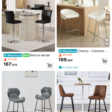
zado – estrutura reforçada – apoios
para os pés em metal – branco puro
Veja mais
Informações de segurança e contactos
Você Também Pode Gostar
Recomendar
Casa & acessórios
Têxtil de Lar
Eletrodomésticos
Chairus - Conjunto d
EU Warehouse
e 2 Banquetas Bar em Chenille com
24 Left
Bancos de bar
EU Warehouse
NEW
Pés de Metal e Apoio para os Pés
169
27 Left
,98€
167
,97€
4-6 dias úteis