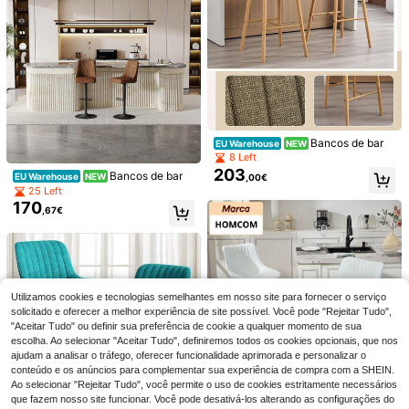
iscina, recolha de conchas, organiz
para Entretenimento Aquático em F
adores de brinquedos, essenciais p
esta de Piscina de Verão, Presente
ara cruzeiros e viagens, Vacationco
de Férias Requintado
re
Bancos de bar
EU Warehouse
NEW
8 Left
203
Bancos de bar
EU Warehouse
NEW
,00€
25 Left
Bote de Batalha Inflável Gigante pa
170
ra Piscina - Jogo Flutuante Inflável
,67€
20 Left
para 4 Pessoas, Jogo de Batalha Fl
10
,61€
utuante para Piscina Familiar, Festa
na Piscina, Praia, Desportos ao Ar L
ivre de Verão
madeby BLANC
Haus Hana Pinças para remoção de
pelos Conjunto de pinças profission
#2 Mais Vendido
em Ferramentas para cuidados pessoais e higiene Ap
Utilizamos cookies e tecnologias semelhantes em nosso site para fornecer o serviço
ais Mini pinças para viagem Pinças
3
solicitado e oferecer a melhor experiência de site possível. Você pode "Rejeitar Tudo",
,15€
para pelos faciais Modelagem de so
"Aceitar Tudo" ou definir sua preferência de cookie a qualquer momento de sua
brancelhas Pinças de precisão Pinç
escolha. Ao selecionar "Aceitar Tudo", definiremos todos os cookies opcionais, que nos
as As melhores pinças para pele se
ajudam a analisar o tráfego, oferecer funcionalidade aprimorada e personalizar o
nsível
conteúdo e os anúncios para complementar sua experiência de compra com a SHEIN.
Ao selecionar "Rejeitar Tudo", você permite o uso de cookies estritamente necessários
que fazem nosso site funcionar. Você pode desativá-los alterando as configurações do
HOMCOM