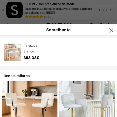
SHEIN - Compras online de moda
×
Encontre mais descontos exclusivos e ofertas adicionais
OBTER
no aplicativo da SHEIN!
(5,142)
Semelhante
Barstools
Branco
398,08€
Itens similares