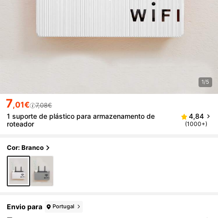
1/5
7
,01€
7,08€
1 suporte de plástico para armazenamento de
4,84
roteador
(1000+)
Cor: Branco
Envio para
Portugal