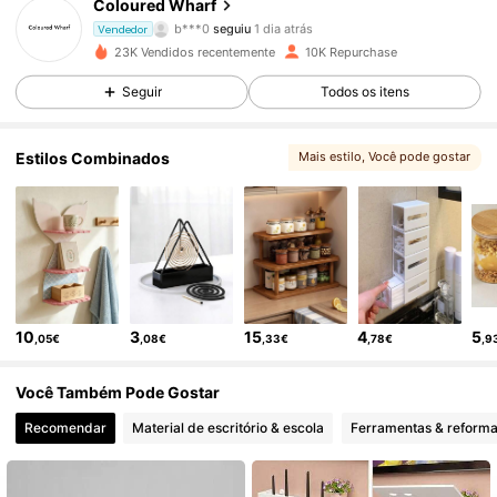
Coloured Wharf
b***0
seguiu
1 dia atrás
2.9K Seguidores
4,85
Vendedor
23K Vendidos recentemente
10K Repurchase
2.9K Seguidores
4,85
Seguir
Todos os itens
2.9K Seguidores
4,85
Estilos Combinados
Mais estilo
, Você pode gostar
2.9K Seguidores
4,85
2.9K Seguidores
4,85
2.9K Seguidores
4,85
10
3
15
4
5
,05€
,08€
,33€
,78€
,9
2.9K Seguidores
4,85
Você Também Pode Gostar
2.9K Seguidores
4,85
Recomendar
Material de escritório & escola
Ferramentas & reform
2.9K Seguidores
4,85