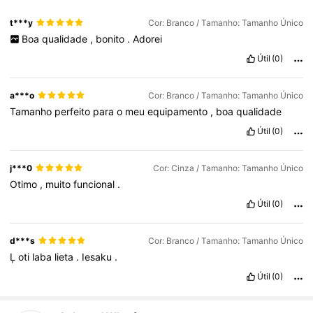
t***y
Cor: Branco / Tamanho: Tamanho Único
Boa
qualidade
,
bonito
.
Adorei
Útil
(0)
a***o
Cor: Branco / Tamanho: Tamanho Único
Tamanho
perfeito
para
o
meu
equipamento
,
boa
qualidade
Útil
(0)
j***0
Cor: Cinza / Tamanho: Tamanho Único
Otimo
,
muito
funcional
.
Útil
(0)
d***s
Cor: Branco / Tamanho: Tamanho Único
Ļ
oti
laba
lieta
.
Iesaku
.
Útil
(0)
2.9K Seguidores
4,85