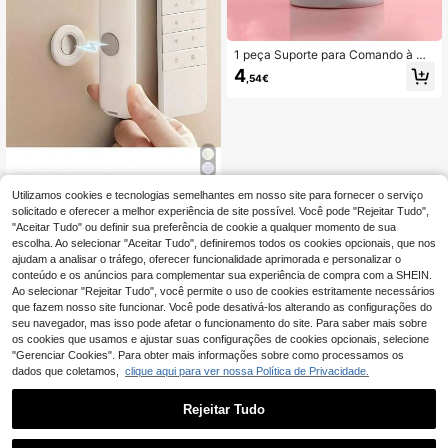
1 peça Suporte para Comando à Dis
tância com 2 Divisórias, Organizad
4
,54€
or de Secretária, Adequado para Co
mando de TV, Ar Condicionado e Ar
tigos de Escritório. Arrumação Deco
rativa, Ornamento, Prateleira de Arr
umação e Arrumação Geral.
Utilizamos cookies e tecnologias semelhantes em nosso site para fornecer o serviço
2pcs/Conjunto Ganchos Magnético
s de Parede - Instalação Fácil, Sup
solicitado e oferecer a melhor experiência de site possível. Você pode "Rejeitar Tudo",
3
,18€
orte Magnético Anti-Perda para Co
"Aceitar Tudo" ou definir sua preferência de cookie a qualquer momento de sua
mando à Distância & Frigorífico, Org
escolha. Ao selecionar "Aceitar Tudo", definiremos todos os cookies opcionais, que nos
anizador Doméstico com Superfície
ajudam a analisar o tráfego, oferecer funcionalidade aprimorada e personalizar o
Polida, Ganchos Práticos (Adequad
conteúdo e os anúncios para complementar sua experiência de compra com a SHEIN.
o Apenas para Artigos Pequenos)
Ao selecionar "Rejeitar Tudo", você permite o uso de cookies estritamente necessários
que fazem nosso site funcionar. Você pode desativá-los alterando as configurações do
seu navegador, mas isso pode afetar o funcionamento do site. Para saber mais sobre
os cookies que usamos e ajustar suas configurações de cookies opcionais, selecione
"Gerenciar Cookies". Para obter mais informações sobre como processamos os
dados que coletamos,
clique aqui para ver nossa Política de Privacidade.
Rejeitar Tudo