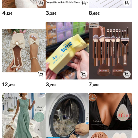
4
3
8
,12€
,38€
,69€
12
3
7
,42€
,28€
,48€