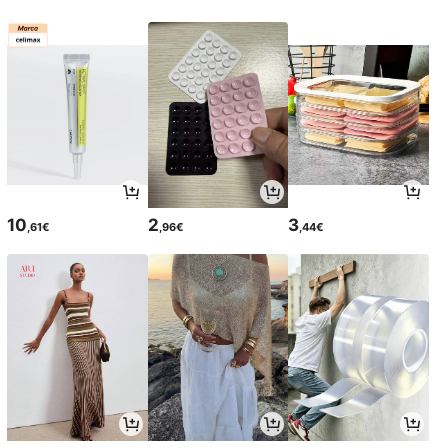
10
2
3
,61€
,96€
,44€