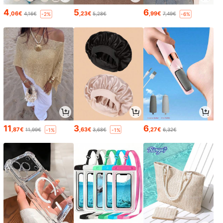
4
5
6
,06€
,23€
,99€
4,16€
5,28€
7,49€
-2%
-6%
11
3
6
,87€
,63€
,27€
11,99€
3,68€
6,32€
-1%
-1%