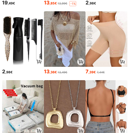
19
13
2
,49€
,85€
,98€
13,99€
-1%
2
13
7
,98€
,36€
,39€
13,49€
7,44€