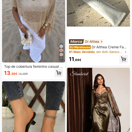
ário
Dr Althea
Dr Althea Creme Faci
EU Warehouse
al 345 Relief 50ml - Creme para o
#1 Mais Vendido
em Anti-Sensível Hidratantes
Rosto
11
11
,69€
Top de cobertura feminino casual s
exy brilhante leve de cor lisa com r
13
,36€
13,49€
ecorte vazado em malha, estilo cap
a com mangas morcego e bainha a
ssimétrica, para férias de verão na
praia, festival de música, férias no c
ampo, casual, encontro na rua e res
ort