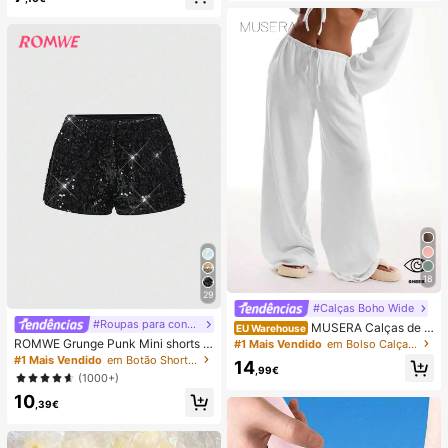
13/12/11/X/8/7 e S24/S23/S22/A0
5/A04/A03, presente de aniversári
o, festa, aniversário, primavera, Dia
da Mãe, à prova de choque
18
29
#Calças Boho Wide
#Roupas para concertos
MUSERA Calças de P
EU Warehouse
raia com Atacador à Frente, Toque
ROMWE Grunge Punk Mini shorts f
#1 Mais Vendido
em Bolso Calças Femininas
de Linho, Brancas, Casuais, para Ve
emininos sensuais com cintura sup
#1 Mais Vendido
em Botão Shorts Femininos
14
rão, Férias, Sol, Aeroporto e Praia
erbaixa e lantejoulas brilhantes, ad
,99€
(1000+)
equados para praia no verão, forma
10
tura, Páscoa, show, férias em Nash
,39€
ville, baile de formatura, street pun
k, festival de música