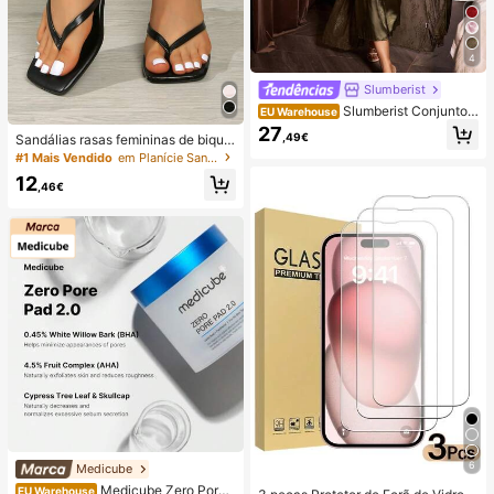
4
Slumberist
Slumberist Conjunto d
EU Warehouse
e camisola e roupão feminino sexy
27
,49€
Sandálias rasas femininas de biquei
e maduro, com amarração na cintur
ra quadrada com tira larga, sandália
a em cetim de seda e renda cruzad
#1 Mais Vendido
em Planície Sandálias De Salto Feminino
s slip-on de tira fina com salto kitte
a feita à mão.
12
n, estilo versátil
,46€
6
Medicube
Medicube Zero Pore
EU Warehouse