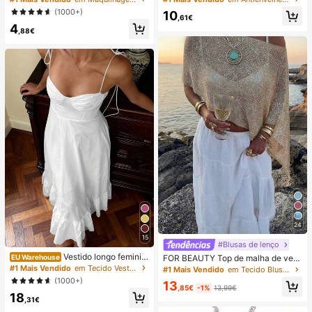
Ticos Maquiagem Para Mulheres E
(1000+)
10
Meninas
,61€
4
,88€
24
15
#Blusas de lenço
Vestido longo feminin
EU Warehouse
FOR BEAUTY Top de malha de verã
o novo sem mangas com atilhos, ca
o para mulher, estilo casual, xale sol
#1 Mais Vendido
em Tecido Vestidos Maxi em Tecido
#1 Mais Vendido
em Tecido Blusas de uso diário que não irritam a p
madas e corte solto, estilo boémio,
to liso dourado, estilo boémio, adeq
(1000+)
13
costas nuas, casual elegante, corte
uado para praia e férias, roupa de r
,85€
-1%
13,99€
18
A, branco, de verão
esort
,31€