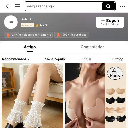
Pesquisar na loja
S-Q
Seguir
2K Seguidores
4.76
Vendedor
Informações do Produto: Divulgação de Preço, Vendas e Detalhes de Stock.
2K+ Vendidos recentemente
500+ Repurchase
Artigo
Comentários
Recommended
Most Popular
Price
Filtro