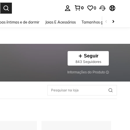
0
0
ar. Press Enter to select.
as íntimas e de dormir
Joias E Acessórios
Tamanhos grandes
Sapa
Seguir
843 Seguidores
Informações do Produto