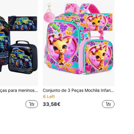
Conjunto de 3 peças para meninos com mochila de rodinhas estampada com caminhão verde, mochila escolar moderna com estampa de veículo rodoviário, lancheira e estojo para lápis, ideal para o ensino fundamental.
Conjunto de 3 Peças Mochila Infantil para Rapariga com Laço Brilhante e Girafa, Bolsa Escolar de Peluche Rosa com Pompom e Fecho de Correr, com Lancheira e Estojo para Lápis, para o Dia a Dia na Escola
6 Left
33,58€