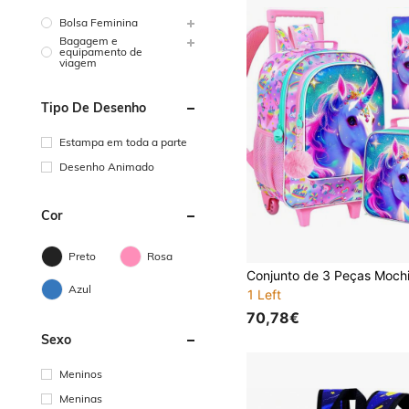
Bolsa Feminina
Bagagem e
equipamento de
viagem
Tipo De Desenho
Estampa em toda a parte
Desenho Animado
Cor
Preto
Rosa
Azul
1 Left
70,78€
Sexo
Meninos
Meninas