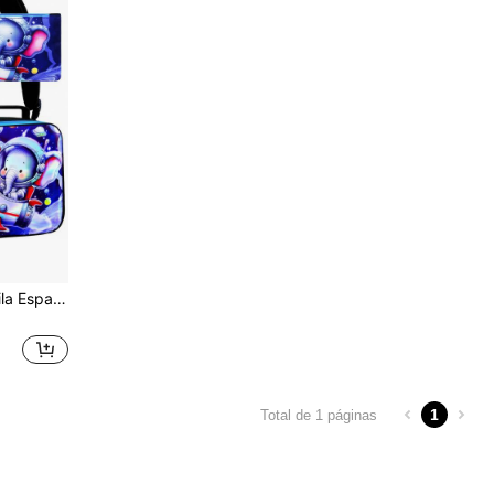
Conjunto de 3 Peças Mochila Espacial de Astronauta Elefante para Crianças, Mochila Escolar Azul com Fecho de Correr, Lancheira e Estojo para Lápis com Estampa de Planeta e Foguete
1
Total de 1 páginas