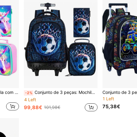
Conjunto de 3 Peças Mochila com Rodas de Cabeça de Unicórnio Rosa para Adolescentes, Fecho de Correr, Mochila Escolar com Rodas de Unicórnio Arco-Íris Fofa com Lancheira Térmica e Estojo de Lápis para Regresso às Aulas e Viagens
Conjunto de 3 peças: Mochila com Rodinhas para Futebol, Mochila Escolar Infantil Masculina, Mochila com Rodinhas e Lancheira
-2%
1 Left
4 Left
75,38€
99,88€
101,98€