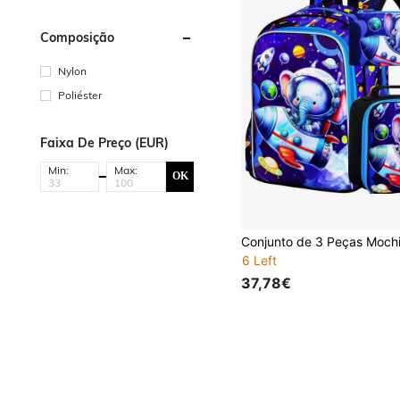
Composição
Nylon
Poliéster
Faixa De Preço (EUR)
Min:
Max:
OK
6 Left
37,78€