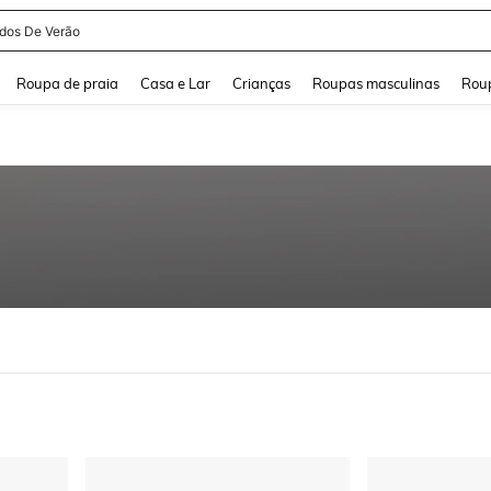
idos De Verão
and down arrow keys to navigate search Buscas recentes and Pesquisar e Encontr
Roupa de praia
Casa e Lar
Crianças
Roupas masculinas
Roup