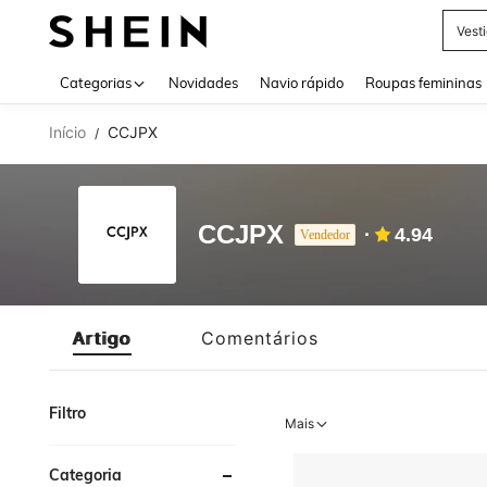
Vest
Use up 
Categorias
Novidades
Navio rápido
Roupas femininas
Início
CCJPX
/
CCJPX
4.94
Vendedor
Artigo
Comentários
Filtro
Mais
Categoria