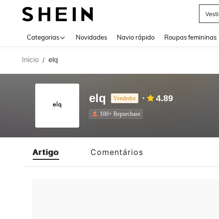
Vest
Use up 
Categorias
Novidades
Navio rápido
Roupas femininas
Início
elq
/
elq
4.89
Vendedor
100+ Repurchase
Artigo
Comentários