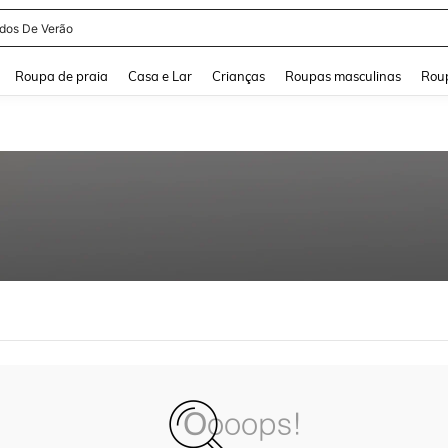
idos De Verão
and down arrow keys to navigate search Buscas recentes and Pesquisar e Encontr
Roupa de praia
Casa e Lar
Crianças
Roupas masculinas
Roup