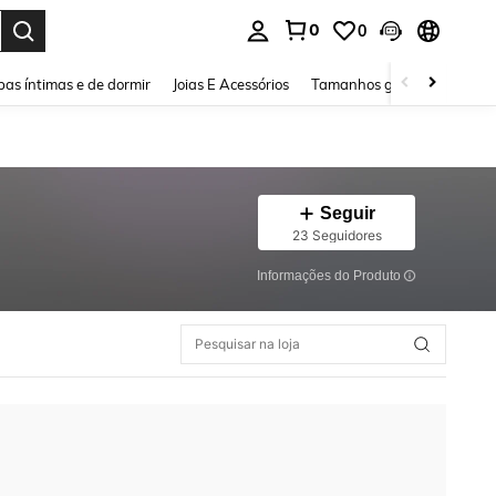
0
0
ar. Press Enter to select.
as íntimas e de dormir
Joias E Acessórios
Tamanhos grandes
Sapa
Seguir
23 Seguidores
Informações do Produto