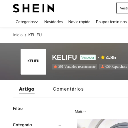
Vest
Use up 
Categorias
Novidades
Navio rápido
Roupas femininas
Início
KELIFU
/
KELIFU
4.85
Vendedor
561 Vendidos recentemente
659 Repurchase
Artigo
Comentários
Filtro
Mais
Categoria