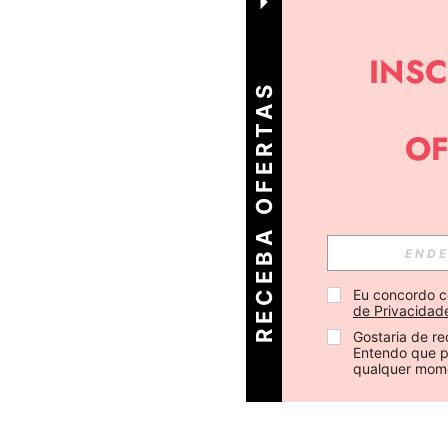
R
E
C
E
B
A
O
E
R
T
A
S
D
I
Á
F
R
Eu concordo c
de Privacidad
Gostaria de re
Entendo que p
qualquer mom