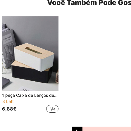
Você Também Pode Gos
1 peça Caixa de Lenços de Papel de Madeira de Bambu, Caixa de Papel Simples de Plástico, Caixa de Armazenamento de Papel de Desenho, Armazenamento de Mesa da Sala de Estar, Para Hotel/Escritório para Banheiro Público, Decoração da Casa, Suprimentos Escolares
3 Left
6,88€