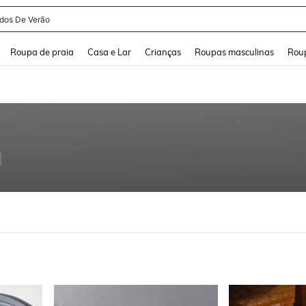
idos De Verão
and down arrow keys to navigate search Buscas recentes and Pesquisar e Encontr
Roupa de praia
Casa e Lar
Crianças
Roupas masculinas
Roup