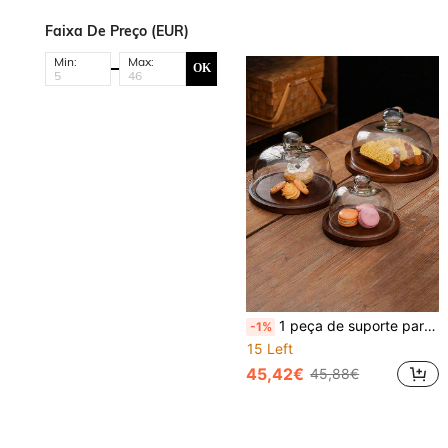
Faixa De Preço (EUR)
Min:
Max:
OK
1 peça de suporte para bolo de madeira de acácia com tampa de cúpula de vidro transparente, suporte para bolo multifuncional, bandeja de servir, suporte para vegetais, suporte para exibição de frutas e lanches, para festa de aniversário em casa, casamento, decoração de mesa, presente de Natal
-1%
15 Left
45,42€
45,88€