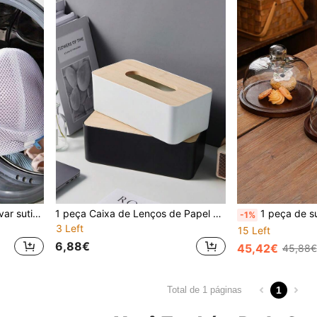
1/2 peças de sacos para lavar sutiã, saco para roupa suja, sacos grandes para proteção de sutiã para máquina de lavar, serve para todos os seios, sacos antideformação para lavar sutiã, sacos para lavar roupa íntima (cinza, azul), presente de dia das mães.
1 peça Caixa de Lenços de Papel de Madeira de Bambu, Caixa de Papel Simples de Plástico, Caixa de Armazenamento de Papel de Desenho, Armazenamento de Mesa da Sala de Estar, Para Hotel/Escritório para Banheiro Público, Decoração da Casa, Suprimentos Escolares
1 peça de suporte para bolo de madeira de acácia com tampa de cúpula de vidro transparente, suporte para bolo multifuncional
-1%
3 Left
15 Left
6,88€
45,42€
45,88€
1
Total de 1 páginas