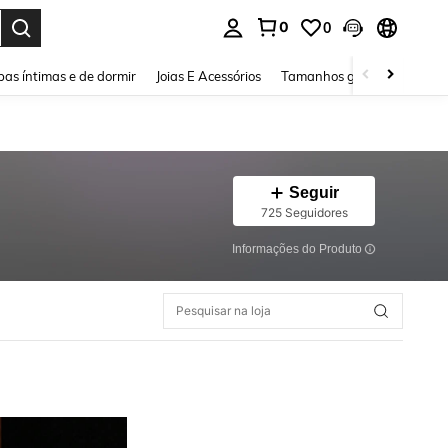
0
0
ar. Press Enter to select.
as íntimas e de dormir
Joias E Acessórios
Tamanhos grandes
Sapa
Seguir
725 Seguidores
Informações do Produto