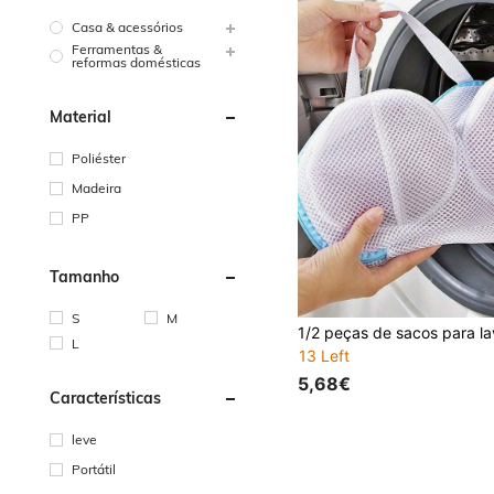
Casa & acessórios
Ferramentas &
reformas domésticas
Material
Poliéster
Madeira
PP
Tamanho
S
M
L
13 Left
5,68€
Características
leve
Portátil