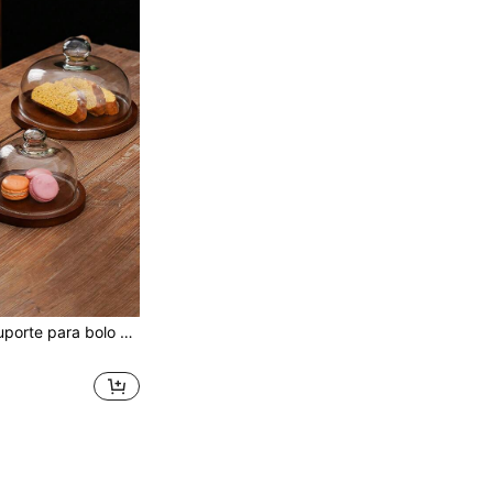
, bandeja de servir, suporte para vegetais, suporte para exibição de frutas e lanches, para festa de aniversário em casa, casamento, decoração de mesa, presente de Natal