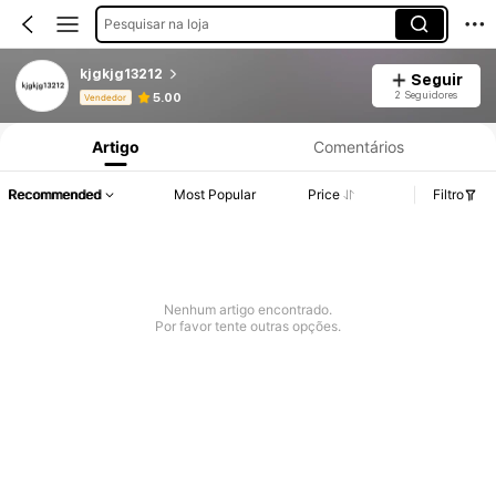
Pesquisar na loja
kjgkjg13212
Seguir
Informações do Produto: Divulgação de Preço, Vendas e Detalhes de Stock.
2 Seguidores
5.00
Vendedor
Artigo
Comentários
Recommended
Most Popular
Price
Filtro
Nenhum artigo encontrado.
Por favor tente outras opções.