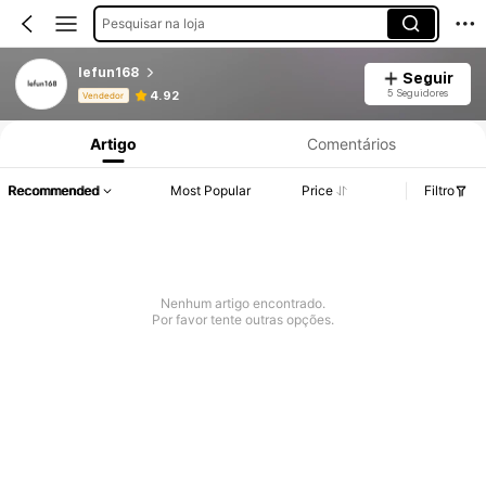
Pesquisar na loja
lefun168
Seguir
Informações do Produto: Divulgação de Preço, Vendas e Detalhes de Stock.
5 Seguidores
4.92
Vendedor
Artigo
Comentários
Recommended
Most Popular
Price
Filtro
Nenhum artigo encontrado.
Por favor tente outras opções.