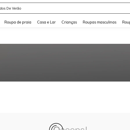
idos De Verão
and down arrow keys to navigate search Buscas recentes and Pesquisar e Encontr
Roupa de praia
Casa e Lar
Crianças
Roupas masculinas
Roup