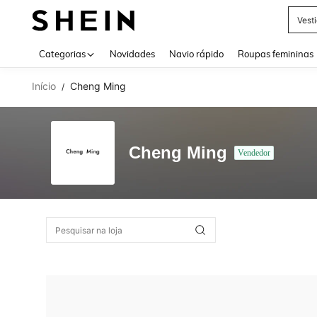
Vest
Use up 
Categorias
Novidades
Navio rápido
Roupas femininas
Início
Cheng Ming
/
Cheng Ming
Vendedor