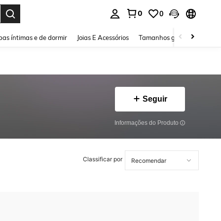
0
0
ar. Press Enter to select.
as íntimas e de dormir
Joias E Acessórios
Tamanhos grandes
Sapa
Seguir
Informações do Produto
Classificar por