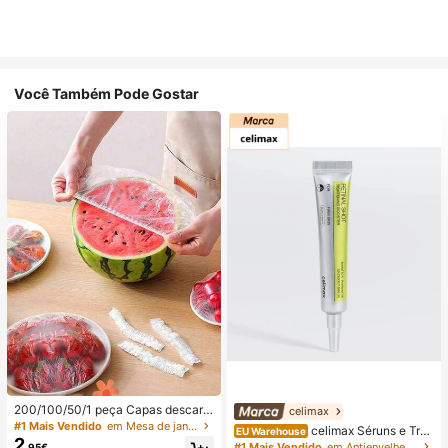
Você Também Pode Gostar
200/100/50/1 peça Capas descart
celimax
áveis de película aderente para ali
#1 Mais Vendido
em Mesa de jantar para o Ramadão com espaço de arr
celimax Séruns e Trat
EU Warehouse
mentos, capas descartáveis para c
2
amento Facial
#1 Mais Vendido
em Antienvelhecimento Séruns e Tratamento Facial
,95€