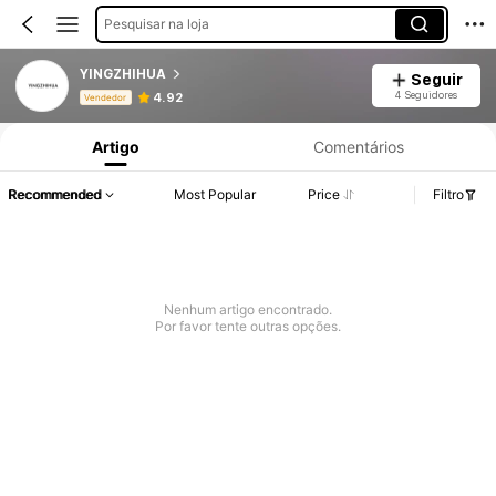
Pesquisar na loja
YINGZHIHUA
Seguir
Informações do Produto: Divulgação de Preço, Vendas e Detalhes de Stock.
4 Seguidores
4.92
Vendedor
Artigo
Comentários
Recommended
Most Popular
Price
Filtro
Nenhum artigo encontrado.
Por favor tente outras opções.