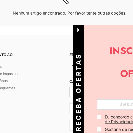
Nenhum artigo encontrado. Por favor tente outras opções.
NTO AO
ENCONTRE-NOS EM
R
E
C
E
B
A
O
E
R
T
A
S
D
I
Á
os
e impostos
bônus
CADASTRE-SE PARA RECEBER NOTÍ
F
R
requentes
PT + 351
Eu concordo c
de Privacidad
PT + 351
Gostaria de re