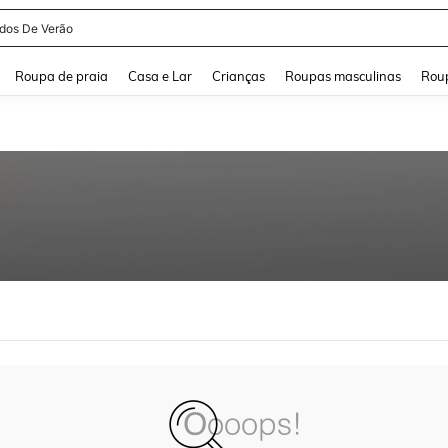
idos De Verão
and down arrow keys to navigate search Buscas recentes and Pesquisar e Encontr
Roupa de praia
Casa e Lar
Crianças
Roupas masculinas
Roup