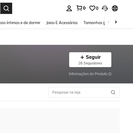
0
0
ar. Press Enter to select.
as íntimas e de dormir
Joias E Acessórios
Tamanhos grandes
Sapa
Seguir
26 Seguidores
Informações do Produto