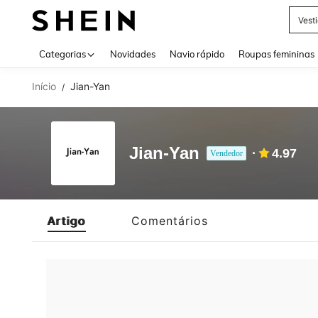
Vest
Use up 
Categorias
Novidades
Navio rápido
Roupas femininas
Início
Jian-Yan
/
Jian-Yan
4.97
Vendedor
Artigo
Comentários