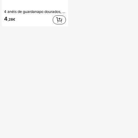
4 anéis de guardanapo dourados, adequados para decoração de mesa, casamento, banquete, festa, decoração faça você mesmo
4
,28€