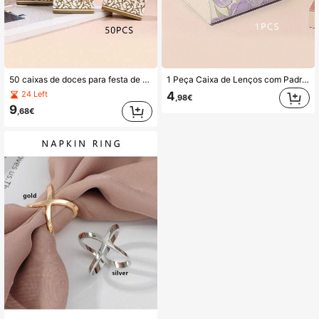
50 caixas de doces para festa de casamento, caixas de presente de doces fofas, caixas de presente de doces e bolo para aniversário, sacos de presente para festa de casamento, decorações de festa, acessórios para festivais, artigos para festa de aniversário
1 Peça Caixa de Lenços com Padrão Floral, Capa para Caixa de Lenços, Porta-Guardanapos, Suporte Criativo para Lenços, Caixa de Arrumação para Lenços para Casa de Banho, Sala de Estar, Quarto e Penteadeira, Decoração para Casa, Acessório de Casa de Banho
4
24 Left
,98€
9
,68€