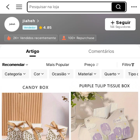
Pesquisar na loja
jiaheh
Seguir
144 Seguidores
4.85
Vendedor
Informações do Produto: Divulgação de Preço, Vendas e Detalhes de Stock.
2K+ Vendidos recentemente
100+ Repurchase
Artigo
Comentários
Recomendar
Mais Popular
Preço
Filtro
Categoria
Cor
Ocasião
Material
Quarto
Tipo d