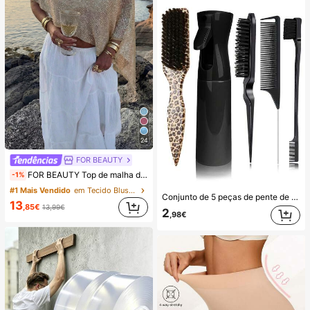
24
FOR BEAUTY
FOR BEAUTY Top de malha de verão para mulher, estilo casual, xale solto liso dourado, estilo boémio, adequado para praia e férias, roupa de resort
-1%
#1 Mais Vendido
em Tecido Blusas de uso diário que não irritam a p
Conjunto de 5 peças de pente de cauda e escova com estampado leopardo, feito de cerdas macias e material ABS, para alisar o cabelo, adequado para cuidados e penteados de cabelo em casa e salão, viagens e desembaraçar
13
,85€
13,99€
2
,98€