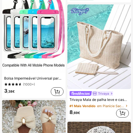
Bolsa Impermeável Universal para Telemóvel, Saco Impermeável para Telemóvel - Com Função Luminosa, Saco Estanque para Telemóvel, Capa Impermeável para Telemóvel, Compatível com 17 16 15 14 13 Pro Max Plus Air, Adequado para Natação, Rafting, Mergulho, Fotografia Subaquática, Praia, Desportos ao Ar Livre, Viagens, Férias, Piscina, Desportos ao Ar Livre, Pack de 8/5/4/3/2/1, Essenciais de Verão
(1000+)
3
,38€
Trivaya
Trivaya Mala de palha leve e casual minimalista com porta-moedas para raparigas adolescentes, mulheres e estudantes universitárias, perfeita para universidade, atividades ao ar livre, viagens, passeios e férias, mala de férias da moda para o verão, mala de praia de palha de verão para mulher, essenciais de férias, combina perfeitamente com acessórios de praia para mulher, as malas de praia mais populares para mulher, mala de férias de verão da moda, essenciais de praia, malas de férias e festivos para mulher, mala de férias mais recente, essenciais de férias, férias, boho chic
#1 Mais Vendido
em Planície Sacos Tote Femininos
8
,69€