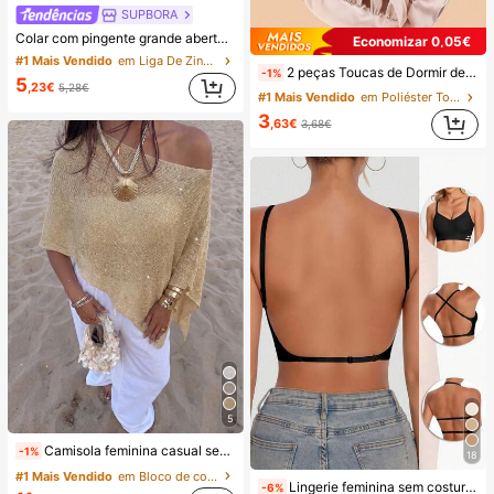
SUPBORA
Colar com pingente grande aberto em estilo boêmio, em prata/dourado fosco (1 peça).
Economizar 0,05€
#1 Mais Vendido
em Liga De Zinco Colares Pingentes Femininos
2 peças Toucas de Dormir de Seda e Cetim de Luxo, Cor Sólida, Toucas Elásticas de Proteção do Cabelo, Leves e Confortáveis para Uso a Noite Inteira, Cuidados com o Cabelo, Banho, Ajuste Suave ao Couro Cabeludo, Para Ela
-1%
5
,23€
5,28€
#1 Mais Vendido
em Poliéster Toalhas de cabelo
3
,63€
3,68€
5
Camisola feminina casual sexy Y2K em malha brilhante, curta, estilo capa, com mangas morcego, para praia e verão, Vacationcore
-1%
18
#1 Mais Vendido
em Bloco de cores Tops de malha para mulher
Lingerie feminina sem costuras, sexy, sem costas, roupa interior de noiva com 3 alças ajustáveis, costas baixas, respirável, confortável, camisola para ocasião formal, chique e elegante
-6%