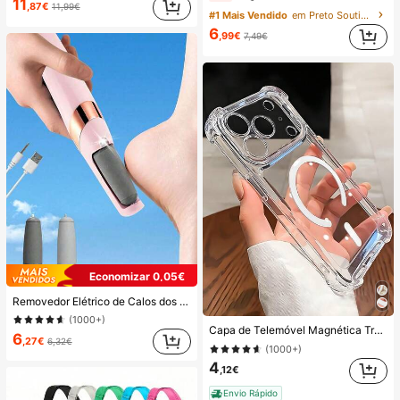
11
,87€
11,99€
#1 Mais Vendido
em Preto Soutiens e bralettes femininos
6
,99€
7,49€
Economizar 0,05€
Removedor Elétrico de Calos dos Pés Recarregável por USB, 2 Velocidades, com Luz LED e Rolo de Substituição, Esfoliante de Pés Portátil e Durável, Adequado para Pele Morta, Pele Seca/Rachada e Dura e Calos, Ideal para Casa e Viagens, Presente Perfeito de Halloween/Natal para Homens e Mulheres, Presente de Autocuidado
(1000+)
Capa de Telemóvel Magnética Transparente com Adsorção Magnética e Resistente a Choques, Compatível com iPhone 17 Pro Max/17 Pro/17 Air/17/16 Pro Max/16 Pro/16 Plus/16 E/16/15 Pro Max/15 Pro/15 Plus/15/14 Pro Max/14 Pro/14 Plus/14/13 Pro Max/13/13 Pro/13 Mini/12 Pro Max/12/12 Pro/12 Mini/11/11 Pro/11 Pro Max/Xs/X/Xr/Xs Max/7 Plus/8 Plus/7g/8g, Cantos Resistentes a Choques, Compatível com, Presente de Primavera, Aniversário, Profissional, Regresso às Aulas
6
,27€
6,32€
(1000+)
4
,12€
Envio Rápido