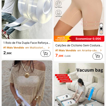
Economizar 0,05€
1 Rolo de Fita Dupla Face Reforçada de 1/3/5/10M, Fita Adesiva Forte e Reutilizável, Fita Nano Multiuso Removível e Lavável, Adequada para Colar Objetos em Casa/Escritório/Carro, Ideal para Ferramentas de Decoração, Adesivos que Não Danificam a Superfície, Adesivos de Parede
Calções de Ciclismo Sem Costuras com Controlo da Barriga de Cintura Média-Alta para Rapariga, Comprimento até ao Joelho, Anti-Fricção, Conforto o Dia Todo
#1 Mais Vendido
em Multicolorido Cassete
#1 Mais Vendido
em Arranha-céus Calções Femininos
2
,98€
7
,39€
7,44€