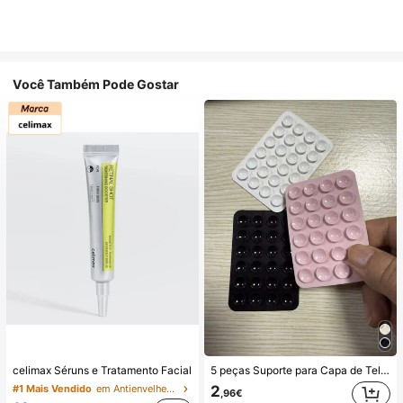
Você Também Pode Gostar
celimax Séruns e Tratamento Facial
5 peças Suporte para Capa de Telemóvel com Ventosa de Silicone, Suporte de Ventosa para Telemóvel, Suporte Adesivo para Telemóvel, Suporte Adesivo para Telemóvel (Antes de utilizar, limpe cuidadosamente a superfície para garantir que está limpa e plana. Aguarde 30 minutos após colar para utilizar), Essencial
2
#1 Mais Vendido
em Antienvelhecimento Séruns e Tratamento Facial
,96€