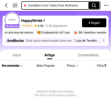
Sandálias Com Talão Para Mulheres
HappyStride
Seguir
4.90
2.2K Seguidores
Vendedor
 com alta taxa de retorno
Estabelecido há 1 ano
3K+ Vendidos recentement
Esta loja é selecionada como um
「Loja de Tendências」
Informações do Produto: Divulgação de Preço, Vendas e Detalhes de Stock.
Início
Artigo
Comentários
Recomendar
Mais Popular
Preço
Filtro
Nenhum artigo encontrado.
Por favor tente outras opções.