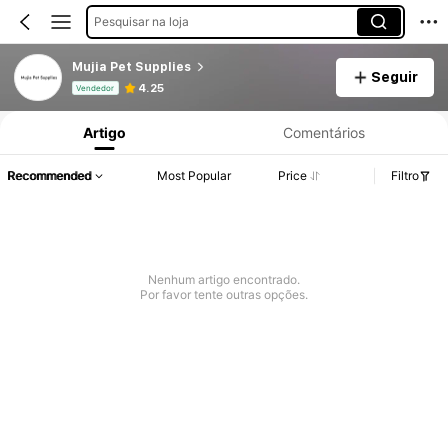
Pesquisar na loja
Mujia Pet Supplies
Seguir
Informações do Produto: Divulgação de Preço, Vendas e Detalhes de Stock.
4.25
Vendedor
Artigo
Comentários
Recommended
Most Popular
Price
Filtro
Nenhum artigo encontrado.
Por favor tente outras opções.