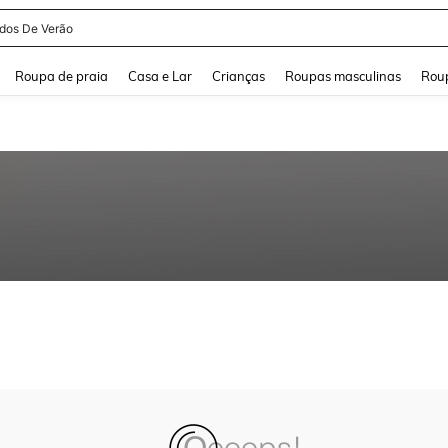
idos De Verão
and down arrow keys to navigate search Buscas recentes and Pesquisar e Encontr
Roupa de praia
Casa e Lar
Crianças
Roupas masculinas
Roup