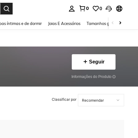
0
0
ar. Press Enter to select.
as íntimas e de dormir
Joias E Acessórios
Tamanhos grandes
Sapa
Seguir
Informações do Produto
Classificar por