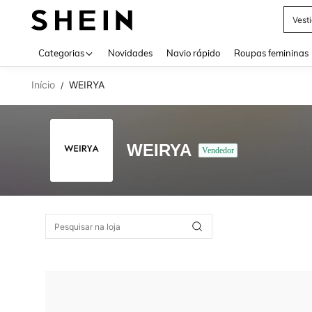
Vest
Use up 
Categorias
Novidades
Navio rápido
Roupas femininas
Início
WEIRYA
/
WEIRYA
Vendedor