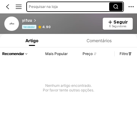
Pesquisar na loja
yifuu
Seguir
Informações do Produto: Divulgação de Preço, Vendas e Detalhes de Stock.
6 Seguidores
4.90
Vendedor
Artigo
Comentários
Recomendar
Mais Popular
Preço
Filtro
Nenhum artigo encontrado.
Por favor tente outras opções.