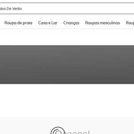
idos De Verão
and down arrow keys to navigate search Buscas recentes and Pesquisar e Encontr
Roupa de praia
Casa e Lar
Crianças
Roupas masculinas
Roup