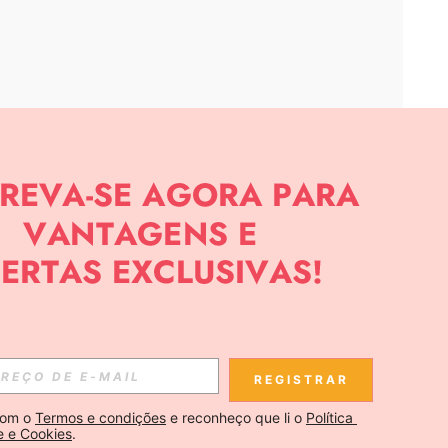
APP
CIAS SOBRE SHEIN.
Inscreva-se
REGISTRAR
Se inscrever
om o 
Termos e condições
 e reconheço que li o 
Política 
e e Cookies
.
Inscreva-se