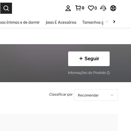
0
0
ar. Press Enter to select.
as íntimas e de dormir
Joias E Acessórios
Tamanhos grandes
Sapa
Seguir
Informações do Produto
Classificar por