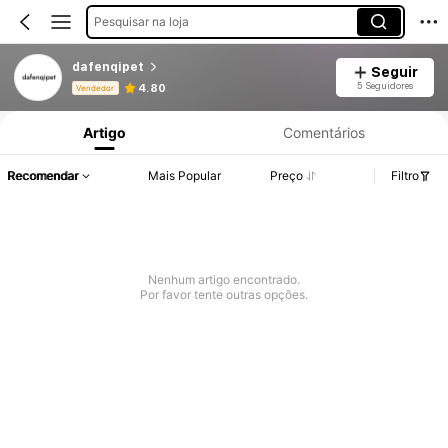
Pesquisar na loja
dafenqipet
Seguir
Informações do Produto: Divulgação de Preço, Vendas e Detalhes de Stock.
5 Seguidores
4.80
Vendedor
Artigo
Comentários
Recomendar
Mais Popular
Preço
Filtro
Nenhum artigo encontrado.
Por favor tente outras opções.