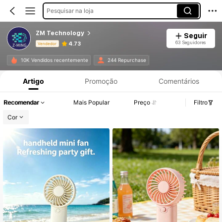
Pesquisar na loja
ZM Technology
Seguir
63 Seguidores
4.73
Vendedor
Informações do Produto: Divulgação de Preço, Vendas e Detalhes de Stock.
10K Vendidos recentemente
244 Repurchase
Artigo
Promoção
Comentários
Recomendar
Mais Popular
Preço
Filtro
Cor