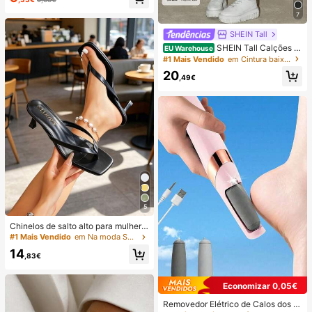
SB 5 V com suporte adesivo, cor aj
7
ustável, decoração de festa para q
uarto
SHEIN Tall
SHEIN Tall Calções d
EU Warehouse
e ganga femininos de comprimento
#1 Mais Vendido
em Cintura baixa Jeans Feminino
até ao joelho, para mulheres altas
20
,49€
5
Chinelos de salto alto para mulher,
design de biqueira quadrada, sandá
#1 Mais Vendido
em Na moda Sandálias De Salto Feminino
lias de dedo com salto fino para o v
14
erão
,83€
Economizar 0,05€
Removedor Elétrico de Calos dos P