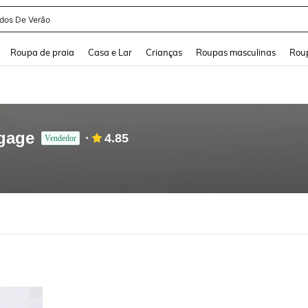
idos De Verão
and down arrow keys to navigate search Buscas recentes and Pesquisar e Encontr
Roupa de praia
Casa e Lar
Crianças
Roupas masculinas
Roup
ggage
4.85
Vendedor