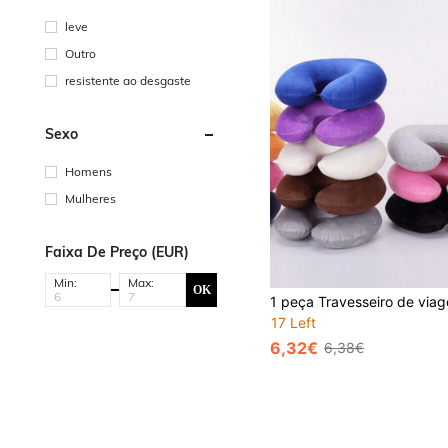
leve
Outro
resistente ao desgaste
Sexo
Homens
Mulheres
Faixa De Preço (EUR)
Min:
Max:
OK
17 Left
6,32€
6,38€