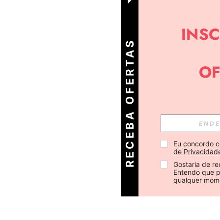
R
E
C
E
B
A
O
E
R
T
A
S
D
I
Á
F
R
Eu concordo c
de Privacidad
Gostaria de re
Entendo que p
qualquer mom