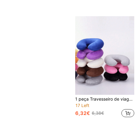
1 peça Travesseiro de viagem, travesseiro de pescoço, travesseiro de avião, viagem, carro, casa, escritório, viagem, pescoço, voo, travesseiro de pescoço, botão de pressão com capa macia, travesseiro de pescoço em formato de U, almofada de travesseiro portátil para estudantes e adultos, apoia o pescoço e protege as vértebras cervicais durante os estudos ou viagens de carro, escritório ou outra bolsa de viagem para a escola, acessórios escolares, material escolar
17 Left
6,32€
6,38€