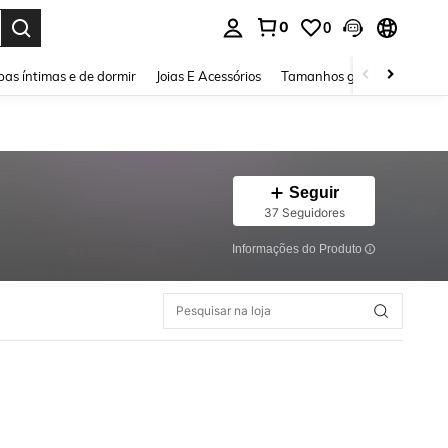
0
0
ar. Press Enter to select.
as íntimas e de dormir
Joias E Acessórios
Tamanhos grandes
Sapa
Seguir
37 Seguidores
Informações do Produto