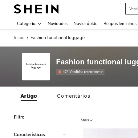
Vest
Use up 
Categorias
Novidades
Navio rápido
Roupas femininas
Início
Fashion functional luggage
/
Fashion functional lu
473 Vendidos recentemente
Artigo
Comentários
Filtro
Mais
Características