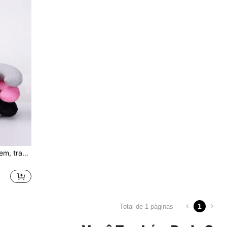
1 peça Travesseiro de viagem, travesseiro de pescoço, travesseiro de avião, viagem, carro, casa, escritório, viagem, pescoço, voo, travesseiro de pescoço, botão de pressão com capa macia, travesseiro de pescoço em formato de U, almofada de travesseiro portátil para estudantes e adultos, apoia o pescoço e protege as vértebras cervicais durante os estudos ou viagens de carro, escritório ou outra bolsa de viagem para a escola, acessórios escolares, material escolar
1
Total de 1 páginas