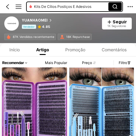
Kits De Cílios Postiços E Adesivos
YUANHAOMEI
Seguir
1K Seguidores
4.85
Vendedor
Informações do Produto: Divulgação de Preço, Vendas e Detalhes de Stock.
87K Vendidos recentemente
18K Repurchase
Início
Artigo
Promoção
Comentários
Recomendar
Mais Popular
Preço
Filtro