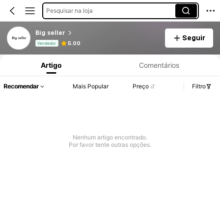
Pesquisar na loja
Big seller
Seguir
Informações do Produto: Divulgação de Preço, Vendas e Detalhes de Stock.
5.00
Vendedor
Artigo
Comentários
Recomendar
Mais Popular
Preço
Filtro
Nenhum artigo encontrado.
Por favor tente outras opções.