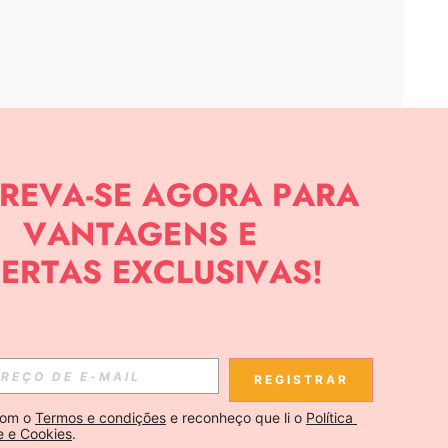
APP
CIAS SOBRE SHEIN.
Inscreva-se
REGISTRAR
Se inscrever
om o 
Termos e condições
 e reconheço que li o 
Política 
e e Cookies
.
Inscreva-se