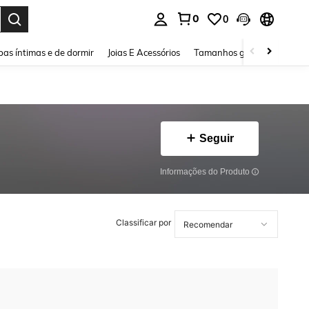
0
0
ar. Press Enter to select.
as íntimas e de dormir
Joias E Acessórios
Tamanhos grandes
Sapa
Seguir
Informações do Produto
Classificar por