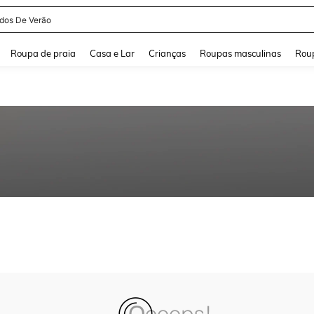
idos De Verão
and down arrow keys to navigate search Buscas recentes and Pesquisar e Encontr
Roupa de praia
Casa e Lar
Crianças
Roupas masculinas
Roup