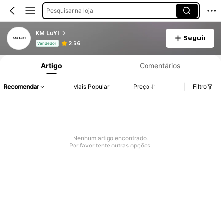
Pesquisar na loja
KM LuYI
Seguir
Informações do Produto: Divulgação de Preço, Vendas e Detalhes de Stock.
2.66
Vendedor
Artigo
Comentários
Recomendar
Mais Popular
Preço
Filtro
Nenhum artigo encontrado.
Por favor tente outras opções.