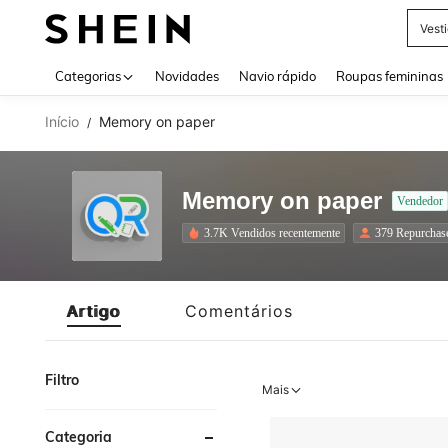
Vest
Use up 
Categorias
Novidades
Navio rápido
Roupas femininas
Início
Memory on paper
/
Memory on paper
Vendedor
3.7K Vendidos recentemente
379 Repurchas
Artigo
Comentários
Filtro
Mais
Categoria