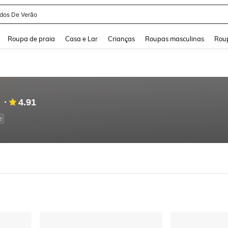
idos De Verão
and down arrow keys to navigate search Buscas recentes and Pesquisar e Encontr
Roupa de praia
Casa e Lar
Crianças
Roupas masculinas
Roup
4.91
e