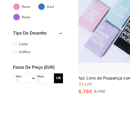
Rosa
Azul
Roxa
Tipo De Desenho
Carta
Gráfico
Faixa De Preço (EUR)
Min:
Max:
OK
23 Left
6,78€
6,79€