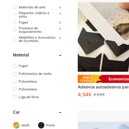
Materiais de arte
Etiquetas, índices e
selos
Papel
Produtos de
Arquivamento
Mobiliário e Acessórios
de Escritório
Material
Papel
Policloretos de vinilo
Economiza
Poliuretano
Poliuretano
4,54€
4,58€
Liga de ferro
Cor
Multi
Preto