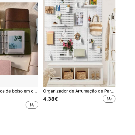
Mini álbum de fotos de bolso em couro sintético com 25 páginas, porta-cartões transparente de 7,6 cm (3 polegadas), álbum multifuncional para cartões de fotos tamanho A5, álbum portátil para armazenamento de fotos, ideal para fotos de ídolos, celebridades e casais, material escolar e de escritório, Dia dos Namorados e presentes de aniversário.
Organizador de Arrumação de Parede, Arrumação de Secretária com Poupança de Espaço, Painel de Arrumação com Ganchos e Caixas, Painéis de Pegboard de Montagem na Parede, para Quartos, Casas de Banho, Salas de Estudo, Garagem, Oficina, Cozinha, Acessórios de Arrumação e Exposição de Artesanato, Material Escolar
4,38€