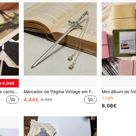
r 0,04€
Adesivos autoadesivos para cantos de fotos com 360 peças, adesivos de papel kraft vintage para cantos de fotos, adesivos para cantos de fotos para scrapbook DIY, álbum de fotos, diário de viagem, livro de memórias ou diário, decoração protetora de fotos, presente para meninas e mulheres, material escolar, volta às aulas
Marcador de Página Vintage em Forma de Espada em Metal, Marcador de Página Elegante em Liga de Alumínio com Pendente de Borla, Marcador de Página com Pingente de Pérola em Aço Inoxidável, Acessório de Leitura, Marcador de Página para Estudantes, Marcador de Página Divertido, Marcador de Página Comemorativo, Presente para Amigos Devoradores de Livros e Professores
1 Left
4,44€
4,48€
8,08€