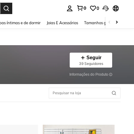
0
0
ar. Press Enter to select.
as íntimas e de dormir
Joias E Acessórios
Tamanhos grandes
Sapa
Seguir
39 Seguidores
Informações do Produto