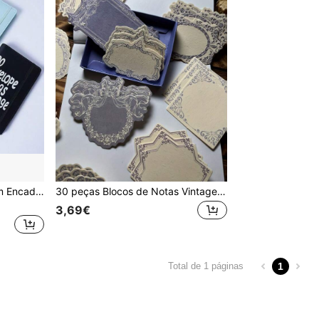
1pc Livro de Poupança com Encadernação, Inclui Páginas de Cartolina de 100 Dias, Caderno de Desafio de Poupança de 100 Dias com Envelopes de Orçamento, Planeador de Orçamento Semanal, Sistema Sem Data, Cultive Hábitos de Poupança Consistentes, Adequado como Presente de Aniversário para Amigos
30 peças Blocos de Notas Vintage em Papel Kraft Grosso com Relevo, Papel de Mensagem com Moldura de Laço Floral, Blocos de Notas em Papel Kraft Grosso com Impressão em Relevo Estilo INS, Cartões de Notas Escrevíveis, Adequados para Papel Artesanal, Etiquetas de Preço, Decoração de Planeador de Presentes de Casamento, Volta às Aulas
3,69€
1
Total de 1 páginas