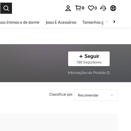
0
0
ar. Press Enter to select.
as íntimas e de dormir
Joias E Acessórios
Tamanhos grandes
Sapa
Seguir
188 Seguidores
Informações do Produto
Classificar por