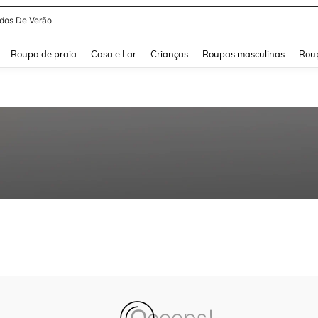
idos De Verão
and down arrow keys to navigate search Buscas recentes and Pesquisar e Encontr
Roupa de praia
Casa e Lar
Crianças
Roupas masculinas
Roup