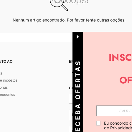
Nenhum artigo encontrado. Por favor tente outras opções.
NTO AO
ENCONTRE-NOS EM
R
E
C
E
B
A
O
E
R
T
A
S
D
I
Á
os
e impostos
bônus
CADASTRE-SE PARA RECEBER NOTÍ
F
R
requentes
PT + 351
Eu concordo c
de Privacidad
PT + 351