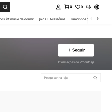
0
0
ar. Press Enter to select.
as íntimas e de dormir
Joias E Acessórios
Tamanhos grandes
Sapa
Seguir
Informações do Produto