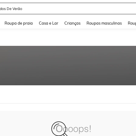
idos De Verão
and down arrow keys to navigate search Buscas recentes and Pesquisar e Encontr
Roupa de praia
Casa e Lar
Crianças
Roupas masculinas
Roup