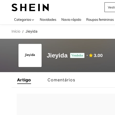
Vest
Use up 
Categorias
Novidades
Navio rápido
Roupas femininas
Início
Jieyida
/
Jieyida
3.00
Vendedor
Artigo
Comentários