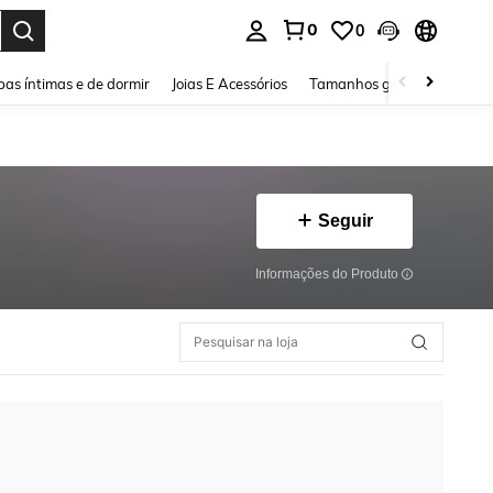
0
0
ar. Press Enter to select.
as íntimas e de dormir
Joias E Acessórios
Tamanhos grandes
Sapa
Seguir
Informações do Produto