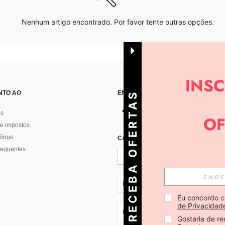
Nenhum artigo encontrado. Por favor tente outras opções.
NTO AO
ENCONTRE-NOS EM
R
E
C
E
B
A
O
E
R
T
A
S
D
I
Á
os
e impostos
bônus
CADASTRE-SE PARA RECEBER NOTÍ
F
R
requentes
PT + 351
Eu concordo c
de Privacidad
PT + 351
Gostaria de re