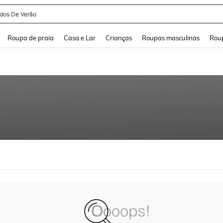
idos De Verão
and down arrow keys to navigate search Buscas recentes and Pesquisar e Encontr
Roupa de praia
Casa e Lar
Crianças
Roupas masculinas
Roup