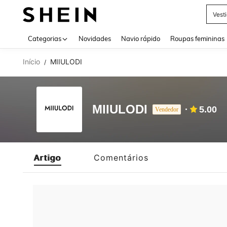
Vest
Use up 
Categorias
Novidades
Navio rápido
Roupas femininas
Início
MIIULODI
/
MIIULODI
5.00
Vendedor
Artigo
Comentários