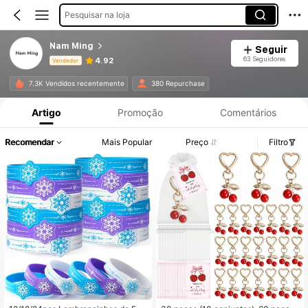
Pesquisar na loja
Nam Ming
Seguir
63 Seguidores
4.92
Vendedor
Informações do Produto: Divulgação de Preço, Vendas e Detalhes de Stock.
7.3K Vendidos recentemente
380 Repurchase
Artigo
Promoção
Comentários
Recomendar
Mais Popular
Preço
Filtro