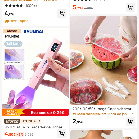
e Resistente a Choques, Compatíve
(1000+)
5
l com iPhone 17 Pro Max/17 Pro/17
,23€
5,28€
4
Air/17/16 Pro Max/16 Pro/16 Plus/16
,12€
E/16/15 Pro Max/15 Pro/15 Plus/15/
14 Pro Max/14 Pro/14 Plus/14/13 Pr
Envio Rápido
o Max/13/13 Pro/13 Mini/12 Pro Ma
x/12/12 Pro/12 Mini/11/11 Pro/11 Pro
Max/Xs/X/Xr/Xs Max/7 Plus/8 Plus/
7g/8g, Cantos Resistentes a Choqu
es, Compatível com, Presente de Pr
imavera, Aniversário, Profissional, R
egresso às Aulas
200/100/50/1 peça Capas descart
Economizar 0,29€
áveis de película aderente para ali
#1 Mais Vendido
em Mesa de jantar para o Ramadão com espaço de arr
mentos, capas descartáveis para c
2
HYUNDAI
huveiro, sacos retráteis descartávei
,95€
s multiusos, capas descartáveis par
HYUNDAI Mini Secador de Unhas P
a sapatos, película aderente de coz
ortátil Recarregável, Lâmpada de U
4
inha reforçada, capas de preservaç
,80€
-5%
5,09€
nhas Manual UV/LED, Luz de Seca