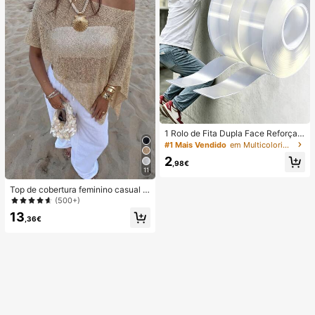
e noiva com costas nuas.
1 Rolo de Fita Dupla Face Reforçad
a de 1/3/5/10M, Fita Adesiva Forte
#1 Mais Vendido
em Multicolorido Cassete
e Reutilizável, Fita Nano Multiuso R
2
emovível e Lavável, Adequada par
,98€
11
a Colar Objetos em Casa/Escritório/
Carro, Ideal para Ferramentas de D
Top de cobertura feminino casual s
ecoração, Adesivos que Não Danifi
exy brilhante leve de cor lisa com r
(500+)
cam a Superfície, Adesivos de Pare
ecorte vazado em malha, estilo cap
de
13
a com mangas morcego e bainha a
,36€
ssimétrica, para férias de verão na
praia, festival de música, férias no c
ampo, casual, encontro na rua e res
ort