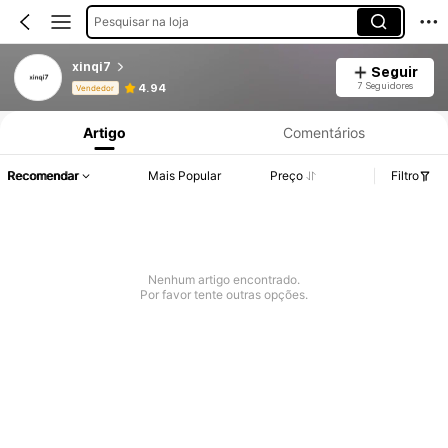
Pesquisar na loja
xinqi7
Seguir
Informações do Produto: Divulgação de Preço, Vendas e Detalhes de Stock.
7 Seguidores
4.94
Vendedor
Artigo
Comentários
Recomendar
Mais Popular
Preço
Filtro
Nenhum artigo encontrado.
Por favor tente outras opções.