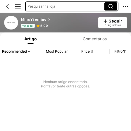
Pesquisar na loja
MingYi online
Seguir
Informações do Produto: Divulgação de Preço, Vendas e Detalhes de Stock.
7 Seguidores
5.00
Vendedor
Artigo
Comentários
Recommended
Most Popular
Price
Filtro
Nenhum artigo encontrado.
Por favor tente outras opções.