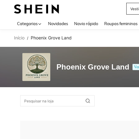
Vest
Use up 
Categorias
Novidades
Navio rápido
Roupas femininas
Início
Phoenix Grove Land
/
Phoenix Grove Land
Ve