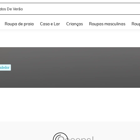
idos De Verão
and down arrow keys to navigate search Buscas recentes and Pesquisar e Encontr
Roupa de praia
Casa e Lar
Crianças
Roupas masculinas
Roup
ndedor