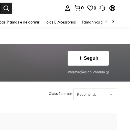
0
0
ar. Press Enter to select.
as íntimas e de dormir
Joias E Acessórios
Tamanhos grandes
Sapa
Seguir
Informações do Produto
Classificar por