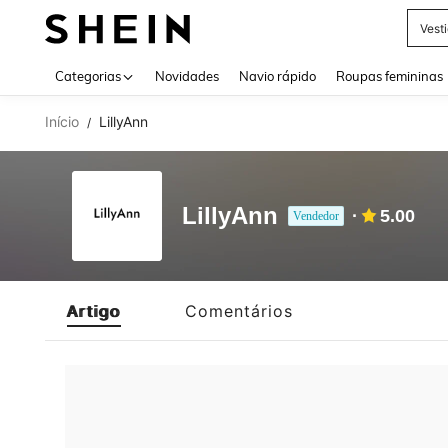
Vest
Use up 
Categorias
Novidades
Navio rápido
Roupas femininas
Início
LillyAnn
/
LillyAnn
5.00
Vendedor
Artigo
Comentários