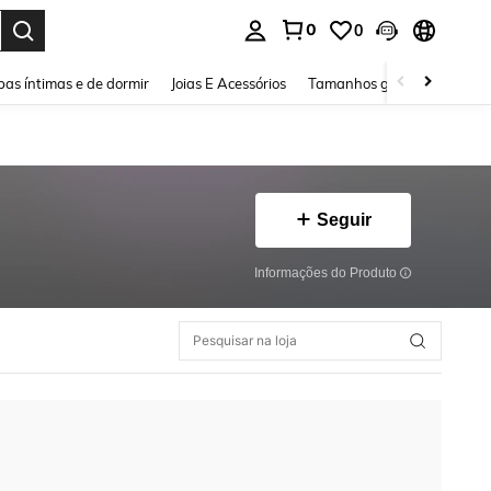
0
0
ar. Press Enter to select.
as íntimas e de dormir
Joias E Acessórios
Tamanhos grandes
Sapa
Seguir
Informações do Produto