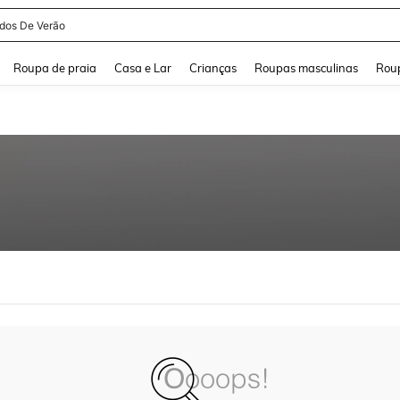
idos De Verão
and down arrow keys to navigate search Buscas recentes and Pesquisar e Encontr
Roupa de praia
Casa e Lar
Crianças
Roupas masculinas
Roup