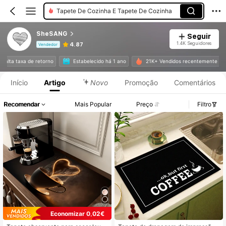
Tapete De Cozinha E Tapete De Cozinha
SheSANG
Seguir
1.4K Seguidores
4.87
Vendedor
Informações do Produto: Divulgação de Preço, Vendas e Detalhes de Stock.
com alta taxa de retorno
Estabelecido há 1 ano
21K+ Vendidos recentemente
Início
Artigo
Novo
Promoção
Comentários
Recomendar
Mais Popular
Preço
Filtro
Economizar 0,02€