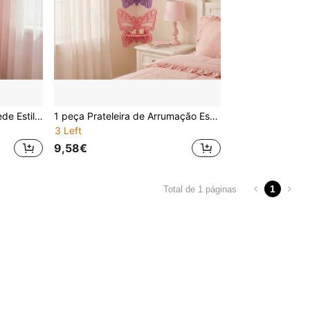
Prateleira de Canto de Parede Estilo Nórdico com Borboleta Vazada, Suporte de Decoração de Parede para Quarto de Criança e Quarto, Prateleira de Arrumação de Canto, Decoração para Casa Estilo Conto de Fadas
1 peça Prateleira de Arrumação Estilo Nórdico Feminino com Flores e Recortes, Organizador de Canto de Parede para Quarto de Criança e Decoração de Quarto
3 Left
9,58€
1
Total de 1 páginas