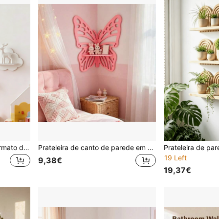
Prateleira de parede em formato de nuvem estilo nórdico, suporte de armazenamento para decoração de quarto, prateleira flutuante charmosa
Prateleira de canto de parede em estilo nórdico com borboletas vazadas, decoração de parede para quarto infantil, estilo romântico de conto de fadas.
19 Left
9,38€
19,37€