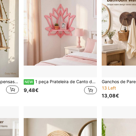
2 prateleiras de parede suspensas sem furos, prateleiras de decoração de parede estilo boémio, suporte de exposição para plantas suculentas, prateleira de arrumação de parede, suporte de parede para casa estilo Ins, prateleira de parede suspensa com corda de vime, suporte de exposição de decoração de parede sem furos
1 peça Prateleira de Canto de Parede Estilo Nórdico Floral Vazada, Suporte Decorativo de Arrumação para Quarto e Quarto Infantil
NEW
13 Left
9,48€
13,08€