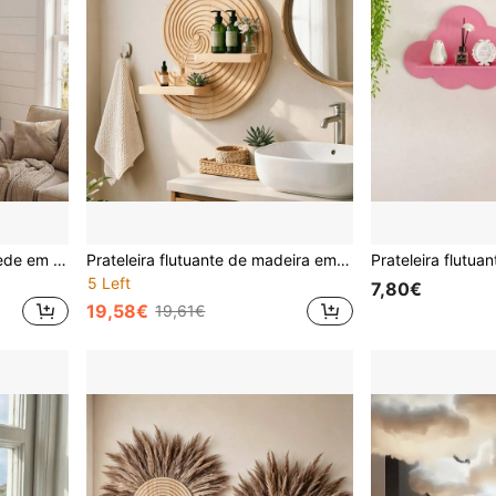
Prateleira de Canto de Parede em Madeira, Prateleira Flutuante Rústica de Canto para Decoração de Parede, Prateleira de Arrumação para Plantas, Livros, Quarto e Sala de Estar, Poupa Espaço
Prateleira flutuante de madeira em forma de concha estilo boémio, suporte de arrumação criativo para parede, adequada para casa de banho, decoração de sala de estar, organização doméstica estilo campestre
5 Left
7,80€
19,58€
19,61€