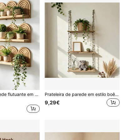
Prateleira de parede flutuante em madeira, prateleira de parede suspensa com arco geométrico, prateleira de destaque para decoração de parede em estilo boémio, adequada para vasos de flores de cristal, armazenamento e exibição de pequenos artigos
Prateleira de parede em estilo boêmio com design de 3 níveis - ideal para exibir plantas de interior, livros e objetos de decoração.
9,29€