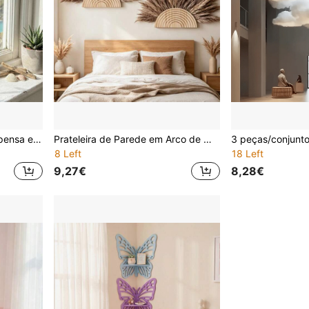
3 peças de decoração suspensa em madeira estilo mediterrânico, formas de estrela-do-mar, cavalo-marinho e concha, decoração de parede e janela com corda, tema de praia de verão para casa, adereços para fotos de festa
Prateleira de Parede em Arco de Madeira Estilo Boémio, Adequada para Exibir Plantas e Vasos, Suporte Criativo Suspenso para Vasos de Flores, Adequada para Decoração de Casa de Banho e Sala de Estar, Ferramenta Minimalista de Organização Doméstica
8 Left
18 Left
9,27€
8,28€