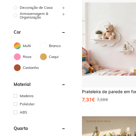
Decoração de Casa
Armazenagem &
Organização
Cor
Multi
Branco
Rosa
Caqui
Castanho
Material
Madeira
7,31€
7,38€
Poliéster
ABS
Quarto