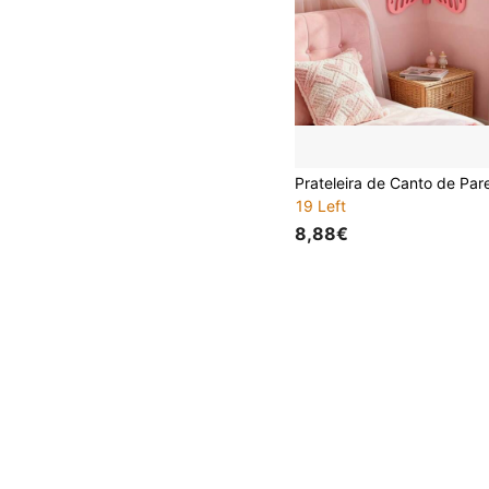
19 Left
8,88€