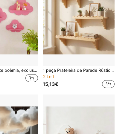
Prateleira flutuante boêmia, exclusiva prateleira de armazenamento em formato de nuvem de madeira ondulada, adequada para vários tipos de cômodos, design decorativo adorável para quarto elegante de meninas
1 peça Prateleira de Parede Rústica em Madeira com Borda Ondulada - Prateleira Flutuante Decorativa para Plantas, Livros e Especiarias - Suporte de Arrumação de Parede em Madeira Maciça para Decoração de Cozinha, Quarto e Sala de Estar
2 Left
15,13€