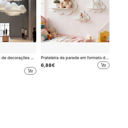
3 peças/conjunto de decorações de casamento em nuvem, adereços de cenário de palco, decoração de parede de nuvem branca falsa, decoração de quarto, dia dos namorados, dia das mães, decoração de casa, decoração de quarto, decoração de parede
Prateleira de parede em formato de nuvem estilo nórdico, suporte decorativo para quarto infantil, prateleira flutuante charmosa.
6,88€