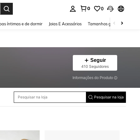
0
0
ar. Press Enter to select.
as íntimas e de dormir
Joias E Acessórios
Tamanhos grandes
Sapa
Seguir
410 Seguidores
Informações do Produto
Pesquisar na loja