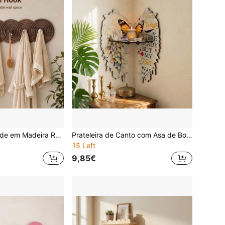
Ganchos de Parede em Madeira Rústica, 5 Ganchos Incluídos – Cabideiro Resistente para Toalhas e Casacos para Casa de Banho, Entrada e Cozinha – Suporte Decorativo de Ganchos em Madeira Maciça
Prateleira de Canto com Asa de Borboleta - Prateleira Flutuante de Parede em Madeira, Adequada para Exibir Plantas, Cristais e Velas, Decoração de Acento Boémia com Asa de Anjo, Adequada para Quarto e Sala de Estar
15 Left
9,85€