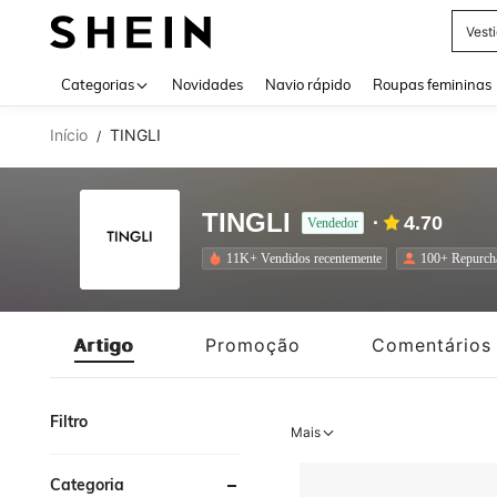
Vest
Use up 
Categorias
Novidades
Navio rápido
Roupas femininas
Início
TINGLI
/
TINGLI
4.70
Vendedor
11K+ Vendidos recentemente
100+ Repurch
Artigo
Promoção
Comentários
Filtro
Mais
Categoria