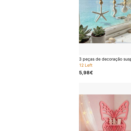
12 Left
5,98€