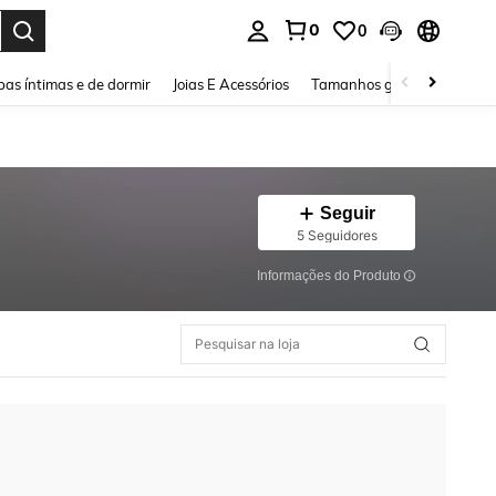
0
0
ar. Press Enter to select.
as íntimas e de dormir
Joias E Acessórios
Tamanhos grandes
Sapa
Seguir
5 Seguidores
Informações do Produto