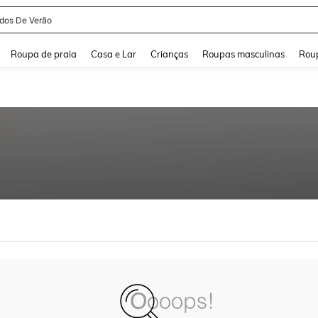
idos De Verão
and down arrow keys to navigate search Buscas recentes and Pesquisar e Encontr
Roupa de praia
Casa e Lar
Crianças
Roupas masculinas
Roup