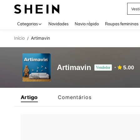
Vest
Use up 
Categorias
Novidades
Navio rápido
Roupas femininas
Início
Artimavin
/
Artimavin
5.00
Vendedor
Artigo
Comentários