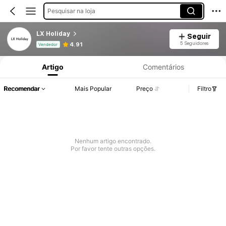
Pesquisar na loja
LX Holiday
Seguir
Informações do Produto: Divulgação de Preço, Vendas e Detalhes de Stock.
5 Seguidores
4.91
Vendedor
Artigo
Comentários
Recomendar
Mais Popular
Preço
Filtro
Nenhum artigo encontrado.
Por favor tente outras opções.