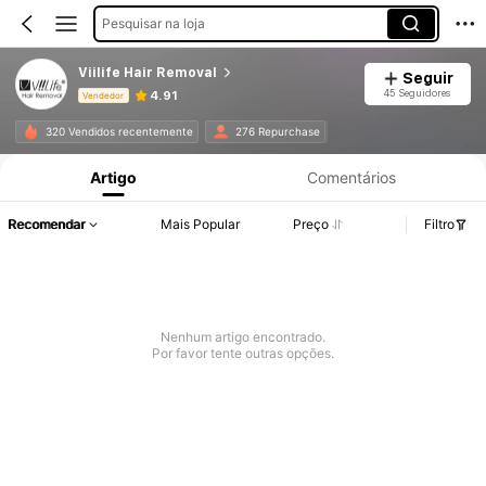
Pesquisar na loja
Viilife Hair Removal
Seguir
45 Seguidores
4.91
Vendedor
Informações do Produto: Divulgação de Preço, Vendas e Detalhes de Stock.
320 Vendidos recentemente
276 Repurchase
Artigo
Comentários
Recomendar
Mais Popular
Preço
Filtro
Nenhum artigo encontrado.
Por favor tente outras opções.