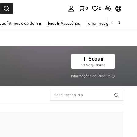
0
0
ar. Press Enter to select.
as íntimas e de dormir
Joias E Acessórios
Tamanhos grandes
Sapa
Seguir
18 Seguidores
Informações do Produto