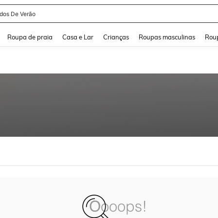
idos De Verão
and down arrow keys to navigate search Buscas recentes and Pesquisar e Encontr
Roupa de praia
Casa e Lar
Crianças
Roupas masculinas
Roup