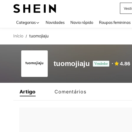
Vest
Use up 
Categorias
Novidades
Navio rápido
Roupas femininas
Início
tuomojiaju
/
tuomojiaju
4.86
Vendedor
Artigo
Comentários