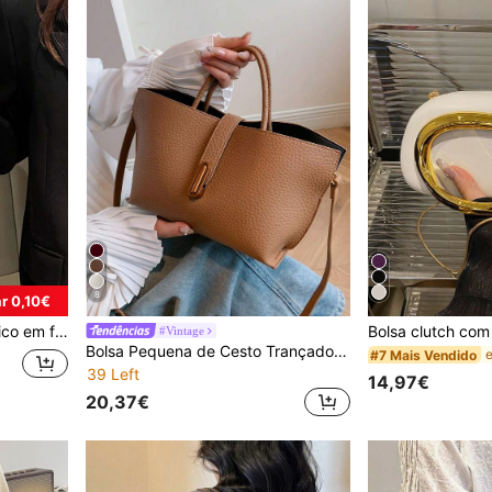
8
r 0,10€
para batom, fones de ouvido e outros itens.
#Vintage
Bolsa Pequena de Cesto Trançado de Estilo Vintage para Mulheres, de Alta Qualidade e Única, Moda de Primavera/Verão, Pode Ser Transportada no Ombro ou Transpassada
#7 Mais Vendido
39 Left
14,97€
20,37€