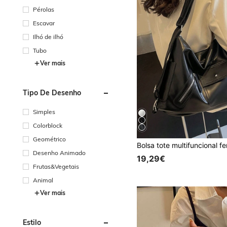
Pérolas
Escavar
Ilhó de ilhó
Tubo
Ver mais
Tipo De Desenho
Simples
Colorblock
Geométrico
Desenho Animado
19,29€
Frutas&Vegetais
Animal
Ver mais
Estilo