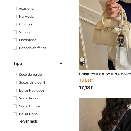
ocasional
Na Moda
Glamour
Vintage
Encantador
Período de férias
Tipo
Saco de balde
10 Left
Sacos de crochê
17,18€
Bolsa Novidade
Saco de sela
Saco de caixa
Bolsa Hobo
Ver mais