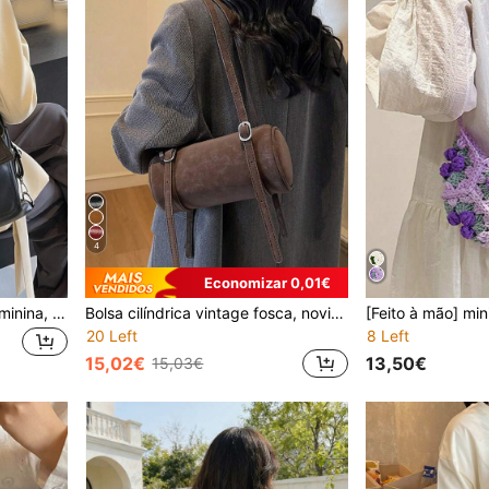
4
Economizar 0,01€
Bolsa tote multifuncional feminina, nova, estilosa, de alta qualidade, grande capacidade, para deslocamento, mochila, ombro, bolsa 3 em 1
Bolsa cilíndrica vintage fosca, novidade elegante e moderna, bolsa de ombro versátil para o dia a dia com porta-celular e porta-moedas para mulheres.
20 Left
8 Left
15,02€
13,50€
15,03€