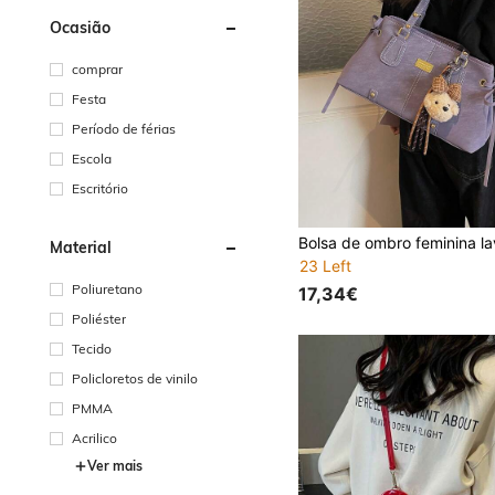
Ocasião
comprar
Festa
Período de férias
Escola
Escritório
Material
23 Left
Poliuretano
17,34€
Poliéster
Tecido
Policloretos de vinilo
PMMA
Acrilico
Ver mais