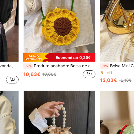
Economizar 0,25€
Bolsa de ombro feminina lavanda, modelo versátil com pingente de urso e laço, coleção primavera/verão 2026. Espaçosa e ideal para o dia a dia.
Produto acabado: Bolsa de crochê de mini girassol de dupla face feita à mão, doce e elegante, transversal, de malha, porta-chaves e moeda
Bolsa Mini Caixa Brilhante Lua, Bolsa Lua Crescente, Bolsa de Ombro/Crossbody Chi
-2%
-1%
5 Left
10,63€
10,88€
12,03€
12,18€