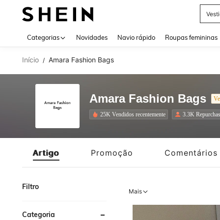
Tops
Use up 
Categorias
Novidades
Navio rápido
Roupas femininas
Início
Amara Fashion Bags
/
Amara Fashion Bags
Ve
25K Vendidos recentemente
3.3K Repurcha
Artigo
Promoção
Comentários
Filtro
Mais
Categoria