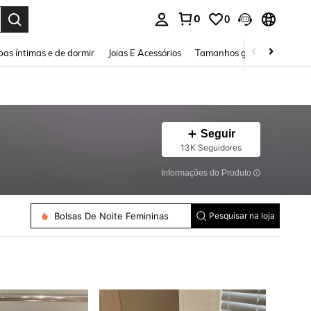
0
0
ar. Press Enter to select.
as íntimas e de dormir
Joias E Acessórios
Tamanhos grandes
Sapa
Seguir
13K Seguidores
Informações do Produto
Sacos De Ombro Para Mulheres
Bolsas De Noite Femininas
Crossbody Para Mulheres
Pesquisar na loja