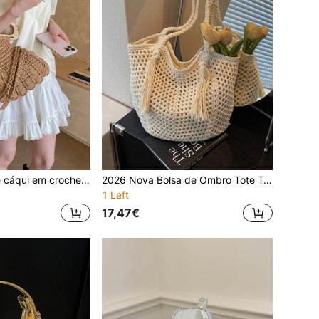
Mala tote vintage cáqui em crochet com pega de madeira em forma de leque, design de nicho, mala de ombro para deslocações, essencial para praia, férias e viagens
2026 Nova Bolsa de Ombro Tote Tecida em Creme-Branco para Mulheres, Bolsa de Ombro Fashion com Recortes Vazados para Férias na Praia
1 Left
17,47€