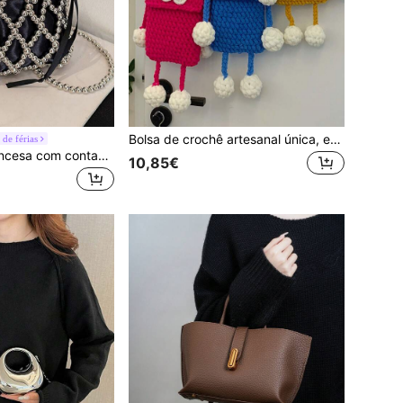
Bolsa de crochê artesanal única, engraçada, desenho animado, fofa, pequena, bolsa tipo tiracolo para mulheres
de férias
Bolsa de mão francesa com contas trançadas à mão, bolsa transversal de ombro com decoração de pérolas, design exclusivo de bolsa tipo balde de malha rômbica pequena e vazada para o verão
10,85€