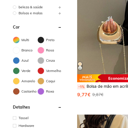
beleza & saúde
Bolsas e malas
Cor
Multi
Preto
Branco
Rosa
Azul
Cinza
Verde
Vermelho
Economiza
Amarelo
Caqui
Bolsa de mão em acrílico em formato de meia-lua, mini bolsa de mão, bolsa transversal de corrente versátil e moderna, ideal 
-1%
Castanho
Roxa
9,77€
9,87€
Detalhes
Tassel
Hardware