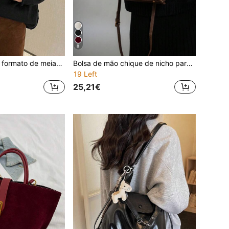
8
Bolsa de mão em formato de meia-lua em acrílico, mini bolsa de mão, bolsa transversal de ombro com corrente, versátil e moderna, ideal para batom, fones de ouvido e outros itens.
Bolsa de mão chique de nicho para vegetais para mulheres, nova moda primavera/verão, bolsa de ombro tipo balde retrô com carteira, adequada para trabalho, namoro, compras, viagens
19 Left
25,21€