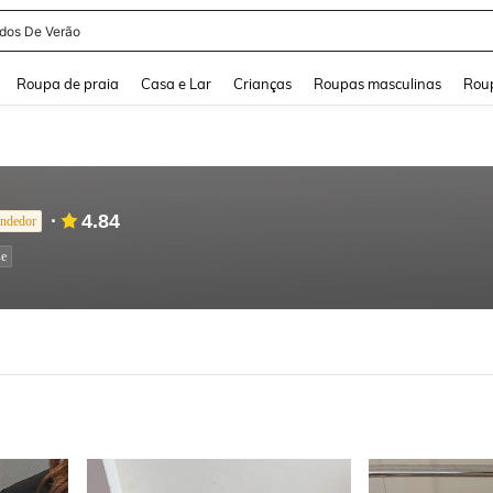
and down arrow keys to navigate search Buscas recentes and Pesquisar e Encontr
Roupa de praia
Casa e Lar
Crianças
Roupas masculinas
Roup
4.84
ndedor
se