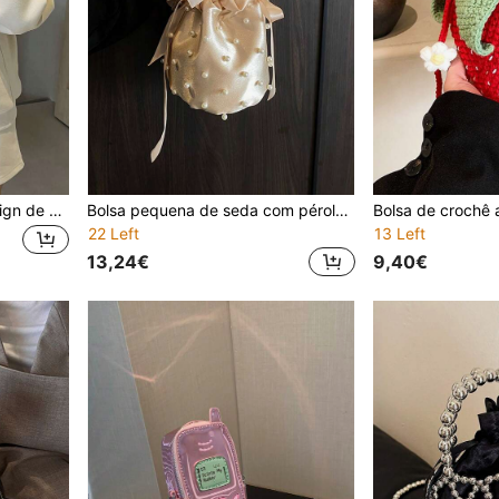
Moda primavera/verão design de orelha de gelatina fofo desenho animado mini bolsa de ombro crossbody, bolsa para celular, porta-moedas, presente de dia dos namorados
Bolsa pequena de seda com pérolas de verão para mulheres, nova bolsa clutch para festa de banquete, bolsa tipo balde com alça/cruz, carteira para celular elegante e versátil, porta-moedas
22 Left
13 Left
13,24€
9,40€