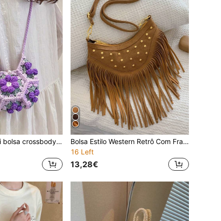
[Feito à mão] mini bolsa crossbody de retalhos de flor folhada dupla face, bolsa de malha doce de crochê tecido à mão para telefone e chaves
Bolsa Estilo Western Retrô Com Franjas Cravejadas, Bolsa Boêmia Crossbody Para Mulheres, Bolsa Mensageiro Vintage Exclusiva, Ideal Para Viagens
16 Left
13,28€