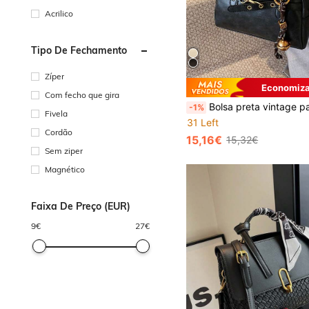
Acrilico
Tipo De Fechamento
Zíper
Economiza
Com fecho que gira
Bolsa preta vintage para mulheres, estilo bolsa de boliche, nova moda, design de alça ajustável, bolsa de ombro casual crossbody, decoração com nó, adequada par
-1%
Fivela
31 Left
Cordão
15,16€
15,32€
Sem ziper
Magnético
Faixa De Preço (EUR)
9
€
27
€