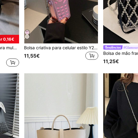
r 0,16€
a celular e moedas, presente de dia dos namorados
Bolsa criativa para celular estilo Y2K, fofa e sexy, carteira transversal com corrente, lançamento de 2024. Estilo kawaii.
#Glamour 
11,55€
11,25€