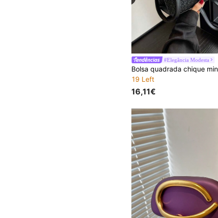
#Elegância Modesta
19 Left
16,11€