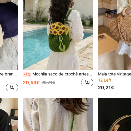
Bolsa tote de bola de boliche branca marfim para mulheres, nova bolsa pequena com design de alça da moda, bolsa de ombro mensageiro casual versátil e estilosa com decoração de boneca de desenho animado com miçangas, adequada para primavera/verão
Mochila saco de crochê artesanal com girassol, estilo campestre, presente criativo para namorada ou melhor amiga.
-1%
12 Left
20,53€
20,74€
20,21€