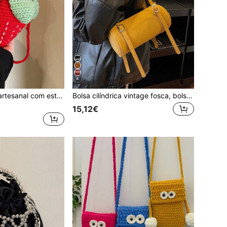
4
Bolsa de crochê artesanal com estampa de morango, bolsa transversal vazada com design exclusivo, porta-moedas fofo e delicado.
Bolsa cilíndrica vintage fosca, bolsa feminina de alta qualidade, versátil e ideal para o dia a dia, com compartimento para celular e moedas.
15,12€