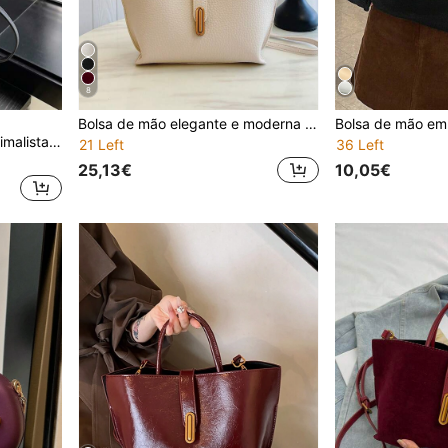
8
Bolsa de mão elegante e moderna para vegetais, estilo cesta, nova bolsa retrô da moda primavera/verão, bolsa transversal de ombro, porta-moedas, ideal para o trabalho, compras e viagens.
Bolsa quadrada chique minimalista com lenço removível para mulheres, bolsa de ombro e crossbody (lenço não incluído)
21 Left
36 Left
25,13€
10,05€