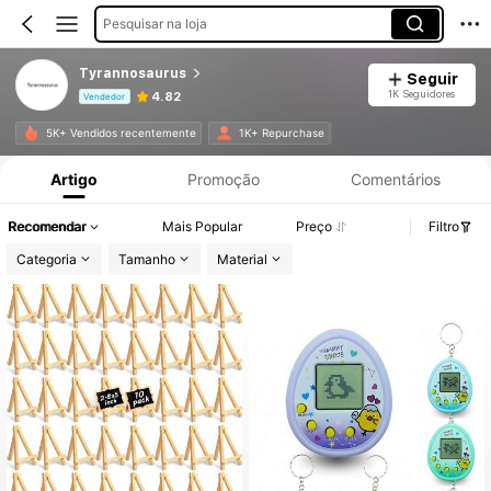
Pesquisar na loja
Tyrannosaurus
Seguir
1K Seguidores
4.82
Vendedor
Informações do Produto: Divulgação de Preço, Vendas e Detalhes de Stock.
5K+ Vendidos recentemente
1K+ Repurchase
Artigo
Promoção
Comentários
Recomendar
Mais Popular
Preço
Filtro
Categoria
Tamanho
Material